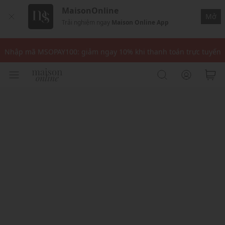
MaisonOnline
Mở
Trải nghiệm ngay
Maison Online App
Nhập mã: MSOXINCHAO - Giảm 10% đơn đầu cho thành viên mới!
Nhập mã MSOPAY100: giảm ngay 10% khi thanh toán trực tuyến
Nhập mã: MSOXINCHAO - Giảm 10% đơn đầu cho thành viên mới!
Nhập mã MSOPAY100: giảm ngay 10% khi thanh toán trực tuyến
Nhập mã: MSOXINCHAO - Giảm 10% đơn đầu cho thành viên mới!