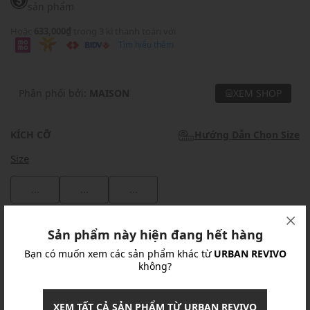
sản phẩm
Hoặc
633,000₫
trong 3 kì thanh toán với
Tìm hiểu thêm
Phân phối bởi:
MAISON
XEM SHOP
KÍCH CỠ
Hướng Dẫn Chọn Size
Size
...
...
...
Khuyến mãi
Sản phẩm này hiện đang hết hàng
Bạn có muốn xem các sản phẩm khác từ
URBAN REVIVO
Ưu Đãi 10% Cho Mọi Đơn Hàng
chi tiết
không?
Khuyến mãi
XEM TẤT CẢ SẢN PHẨM TỪ URBAN REVIVO