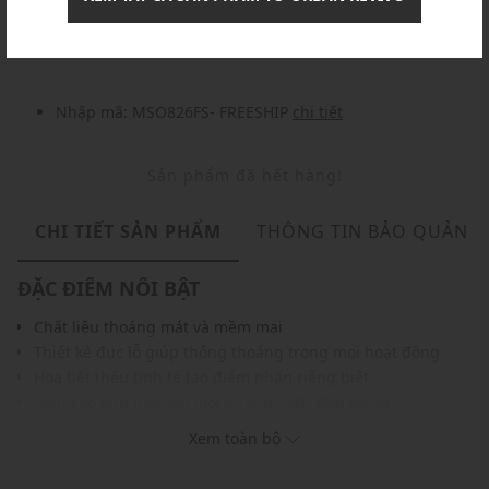
Nhập mã: MSOXINCHAO - Giảm ngay 10%
chi tiết
Nhập mã: MSO826FS- FREESHIP
chi tiết
Sản phẩm đã hết hàng!
CHI TIẾT SẢN PHẨM
THÔNG TIN BẢO QUẢN
ĐẶC ĐIỂM NỔI BẬT
Chất liệu thoáng mát và mềm mại
Thiết kế đục lỗ giúp thông thoáng trong mọi hoạt động
Họa tiết thêu tinh tế tạo điểm nhấn riêng biệt
Màu sắc phù hợp với mọi phong cách thời trang
Màu sắc dễ phối với nhiều trang phục, phụ kiện
Xem toàn bộ
THÔNG TIN SẢN PHẨM