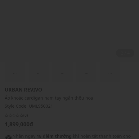
2 / 4
...
...
...
...
...
URBAN REVIVO
Áo khoác cardigan nam tay ngắn thêu hoa
Style Code:
UML950021
(0)
1,899,000₫
Nhận ngay
18 điểm thưởng
khi hoàn tất thanh toán cho