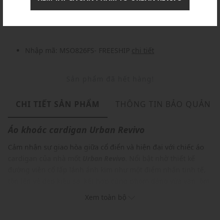
Nhập mã: MSOXINCHAO - Giảm ngay 10%
chi tiết
Nhập mã: MSO826FS- FREESHIP
chi tiết
Sản phẩm đã hết hàng!
CHI TIẾT SẢN PHẨM
THÔNG TIN BẢO QUẢN
Áo khoác cardigan
Urban Revivo
Cảm nhận sự giao hòa giữa cổ điển và hiện đại với chiếc áo
cardigan của nhà mốt
Urban Revivo
. Nổi bật nhờ thiết kế
đường viền cổ lấp lánh ánh kim như một điểm nhấn tinh tế,
tôn lên vẻ đẹp kiêu sa, kết hợp cùng phom dáng vừa vặn, ôm
sát cơ thể, khéo léo khoe đường cong quyến rũ, item này
Xem toàn bộ
chắc chắn sẽ khiến bạn trở thành tâm điểm mọi ánh nhìn.