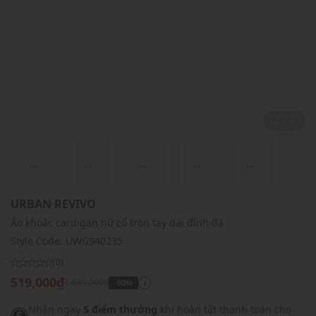
2 / 4
...
...
...
...
...
URBAN REVIVO
Áo khoác cardigan nữ cổ tròn tay dài đính đá
Style Code:
UWG940235
(0)
519,000₫
1,039,000₫
-50%
i
Nhận ngay
5 điểm thưởng
khi hoàn tất thanh toán cho