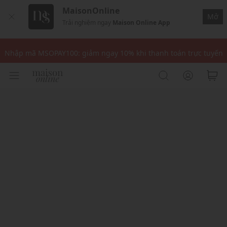
MaisonOnline
Mở
Trải nghiệm ngay
Maison Online App
Nhập mã: MSOXINCHAO - Giảm 10% đơn đầu cho thành viên mới!
Nhập mã MSOPAY100: giảm ngay 10% khi thanh toán trực tuyến
Nhập mã: MSOXINCHAO - Giảm 10% đơn đầu cho thành viên mới!
Nhập mã MSOPAY100: giảm ngay 10% khi thanh toán trực tuyến
Nhập mã: MSOXINCHAO - Giảm 10% đơn đầu cho thành viên mới!