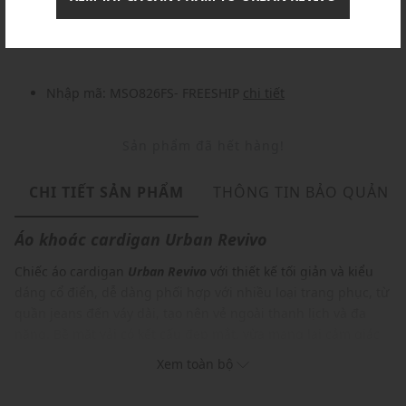
Nhập mã: MSOXINCHAO - Giảm ngay 10%
chi tiết
Nhập mã: MSO826FS- FREESHIP
chi tiết
Sản phẩm đã hết hàng!
CHI TIẾT SẢN PHẨM
THÔNG TIN BẢO QUẢN
Áo khoác cardigan
Urban Revivo
Chiếc áo cardigan
Urban Revivo
với thiết kế tối giản và kiểu
dáng cổ điển, dễ dàng phối hợp với nhiều loại trang phục, từ
quần jeans đến váy dài, tạo nên vẻ ngoài thanh lịch và đa
năng. Bề mặt vải có kết cấu đẹp mắt, vừa mang lại cảm giác
ấm áp, vừa tạo điểm nhấn tinh tế, kết hợp trên nền chất liệu
Xem toàn bộ
cao cấp giúp áo mềm mại, thoải mái khi mặc, giữ ấm tốt mà
vẫn nhẹ nhàng, item này là món đồ không thể thiếu trong tủ