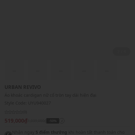
2 / 4
...
...
...
...
...
URBAN REVIVO
Áo khoác cardigan nữ cổ tròn tay dài hiện đại
Style Code:
UYU940027
(0)
519,000₫
1,039,000₫
-50%
i
Nhận ngay
5 điểm thưởng
khi hoàn tất thanh toán cho