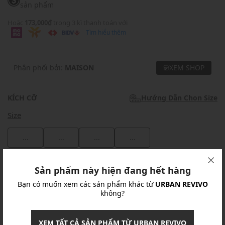
sản phẩm
Hoặc
173,000₫
trong 3 kì thanh toán với
Tìm hiểu thêm
Phân phối bởi:
MAISON
XEM SHOP
KÍCH CỠ
Hướng Dẫn Chọn Size
Size
...
...
...
...
Khuyến mãi
Sản phẩm này hiện đang hết hàng
Bạn có muốn xem các sản phẩm khác từ
URBAN REVIVO
Ưu Đãi 10% Cho Mọi Đơn Hàng
chi tiết
không?
Khuyến mãi
XEM TẤT CẢ SẢN PHẨM TỪ URBAN REVIVO