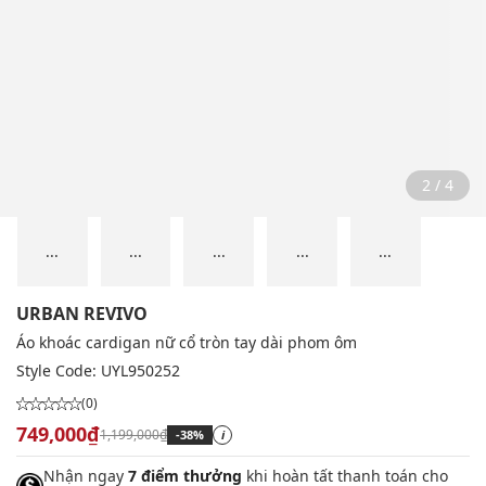
2 / 4
...
...
...
...
...
URBAN REVIVO
Áo khoác cardigan nữ cổ tròn tay dài phom ôm
Style Code:
UYL950252
(0)
749,000₫
1,199,000₫
-38%
i
Nhận ngay
7 điểm thưởng
khi hoàn tất thanh toán cho