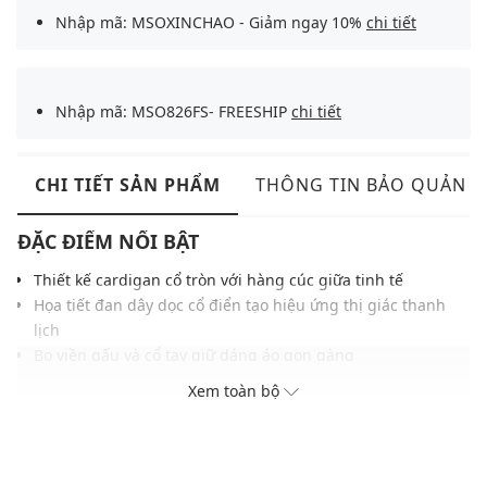
Nhập mã: MSOXINCHAO - Giảm ngay 10%
chi tiết
Nhập mã: MSO826FS- FREESHIP
chi tiết
CHI TIẾT SẢN PHẨM
THÔNG TIN BẢO QUẢN
ĐẶC ĐIỂM NỔI BẬT
Thiết kế cardigan cổ tròn với hàng cúc giữa tinh tế
Họa tiết đan dây dọc cổ điển tạo hiệu ứng thị giác thanh
lịch
Bo viền gấu và cổ tay giữ dáng áo gọn gàng
Chất liệu len mềm mại, thoáng khí, dễ chịu khi mặc
Xem toàn bộ
Phom ôm nhẹ tôn dáng, thoải mái khi vận động
Dễ phối cùng chân váy, áo hai dây, áo sơ mi cho nhiều
phong cách