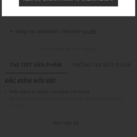
Nhập mã: MSOXINCHAO - Giảm ngay 10%
chi tiết
Nhập mã: MSO826FS- FREESHIP
chi tiết
Sản phẩm đã hết hàng!
CHI TIẾT SẢN PHẨM
THÔNG TIN BẢO QUẢN
ĐẶC ĐIỂM NỔI BẬT
Kiểu dáng áo khoác cardigan trẻ trung
Thiết kế dệt lỗ tạo hiệu ứng độc đáo, mang phong cách
vintage
Cổ V và hàng cúc giữa tiện lợi
Chất vải mềm mại, giữ ấm tốt
Xem toàn bộ
Gam màu hiện đại dễ dàng phối với nhiều trang phục và
phụ kiện