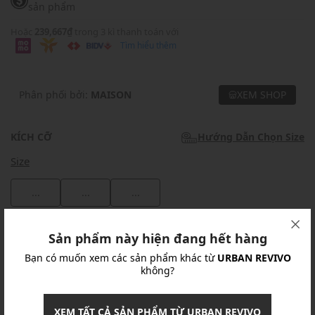
sản phẩm
Hoặc
239,667₫
trong 3 kì thanh toán với
Tìm hiểu thêm
Phân phối bởi:
MAISON
XEM SHOP
KÍCH CỠ
Hướng Dẫn Chọn Size
Size
...
...
...
Khuyến mãi
Sản phẩm này hiện đang hết hàng
Bạn có muốn xem các sản phẩm khác từ
URBAN REVIVO
Ưu Đãi 10% Cho Mọi Đơn Hàng
chi tiết
không?
Khuyến mãi
XEM TẤT CẢ SẢN PHẨM TỪ URBAN REVIVO