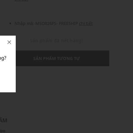
Nhập mã: MSO826FS- FREESHIP
chi tiết
Sản phẩm đã hết hàng!
ng?
SẢN PHẨM TƯƠNG TỰ
U
HẨM
ivo