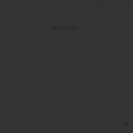
Xuất xứ thương hiệu: T
Giới tính: Nữ
c và phụ kiện
Kiểu dáng:
Áo khoác car
Màu sắc: Multicolor
Xem toàn bộ
Chất liệu: 61% Cotton, 3
Hoạ tiết: Hoa thêu nhiề
Cổ bẻ, tay ngắn
Thích hợp mặc trong các d
Xu hướng theo mùa: Sử 