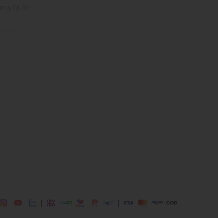
rung Quốc
digan
9% Acrylic
u màu
ịp: Đi chơi, đi làm,....
dụng được tất cả các mùa trong năm
|
|