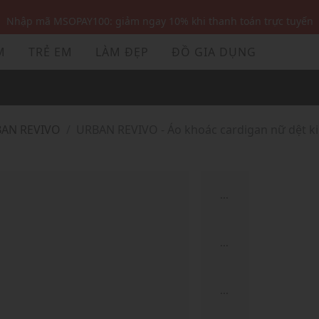
Nhập mã MSOPAY100: giảm ngay 10% khi thanh toán trực tuyến
Nhập mã: MSOXINCHAO - Giảm 10% đơn đầu cho thành viên mới!
M
TRẺ EM
LÀM ĐẸP
ĐỒ GIA DỤNG
Nhập mã MSOPAY100: giảm ngay 10% khi thanh toán trực tuyến
Nhập mã: MSOXINCHAO - Giảm 10% đơn đầu cho thành viên mới!
BAN REVIVO
URBAN REVIVO - Áo khoác cardigan nữ dệt k
...
...
...