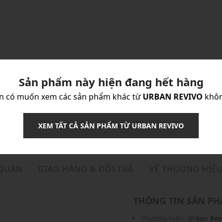
Sản phẩm này hiện đang hết hàng
n có muốn xem các sản phẩm khác từ
URBAN REVIVO
khô
XEM TẤT CẢ SẢN PHẨM TỪ URBAN REVIVO
 QUẢN
GIAO HÀNG & ĐỔI TRẢ
VỀ THƯƠNG HIỆ
THÔNG TIN SẢN P
Thương hiệu:
Urban Rev