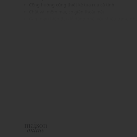
Cộng hưởng cùng thiết kế tua rua cá tính
Chất vải mềm mại, co giãn thoải mái
Gam màu hiện đại dễ dàng phối với nhiều trang phụ