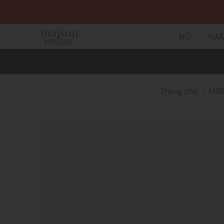
NỮ
NA
Trang chủ
UR