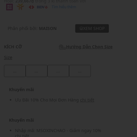
Hoặc
239,667₫
trong 3 kì thanh toán với
Tìm hiểu thêm
Phân phối bởi:
MAISON
XEM SHOP
KÍCH CỠ
Hướng Dẫn Chọn Size
Size
...
...
...
...
Khuyến mãi
Ưu Đãi 10% Cho Mọi Đơn Hàng
chi tiết
Khuyến mãi
Nhập mã: MSOXINCHAO - Giảm ngay 10%
chi tiết