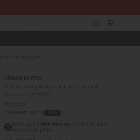
im cổ bẻ tay ngắn
URBAN REVIVO
Áo khoác cardigan nữ dệt kim cổ bẻ tay ngắn
Style Code:
UYL950047
(0)
719,000₫
1,039,000₫
-31%
i
Nhận ngay
7 điểm thưởng
khi hoàn tất thanh
toán cho sản phẩm