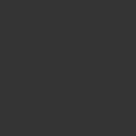
...
...