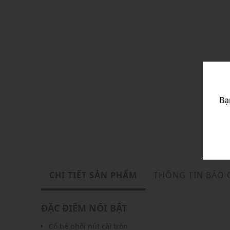
Bạ
CHI TIẾT SẢN PHẨM
THÔNG TIN BẢO
ĐẶC ĐIỂM NỔI BẬT
Cổ bẻ phối nút cài tròn