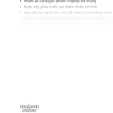
Phom áo cardigan phom croptop trẻ trung
Buộc dây phía trước tạo điểm nhấn nữ tính
Họa tiết sọc xanh tím nổi bật mang hơi hướng retro
Chất liệu mỏng thoáng, thích hợp mùa xuân thu
Dễ phối với áo hai dây, croptop hay đầm body