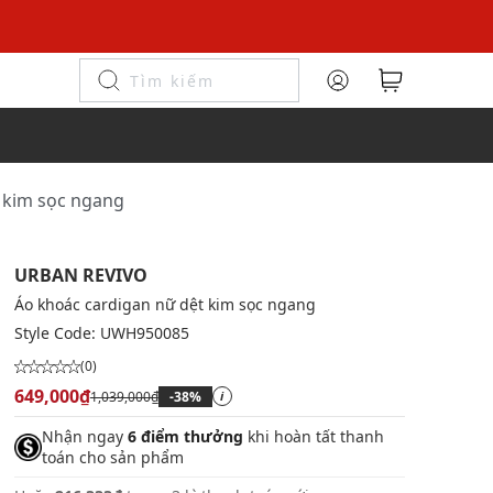
 kim sọc ngang
URBAN REVIVO
Áo khoác cardigan nữ dệt kim sọc ngang
Style Code:
UWH950085
(0)
649,000₫
1,039,000₫
-38%
i
Nhận ngay
6 điểm thưởng
khi hoàn tất thanh
toán cho sản phẩm