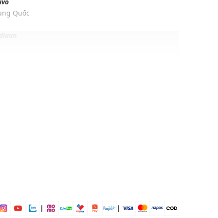
ivo
rung Quốc
digan
15% Acrylic, 9% Polyamide
dáng
ịp: Đi chơi, đi làm,....
dụng được tất cả các mùa trong năm
|
|