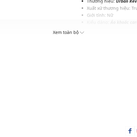
Thương hiệu:
Urban Rev
Xuất xứ thương hiệu: T
Giới tính: Nữ
Kiểu dáng:
Áo khoác car
Màu sắc: Multi-Color
Xem toàn bộ
Chất liệu: 76% Cotton, 
Hoạ tiết: Kẻ sọc
Phom áo: Ôm nhẹ, tôn 
Thích hợp mặc trong các d
Xu hướng theo mùa: Sử 