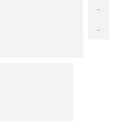
...
...