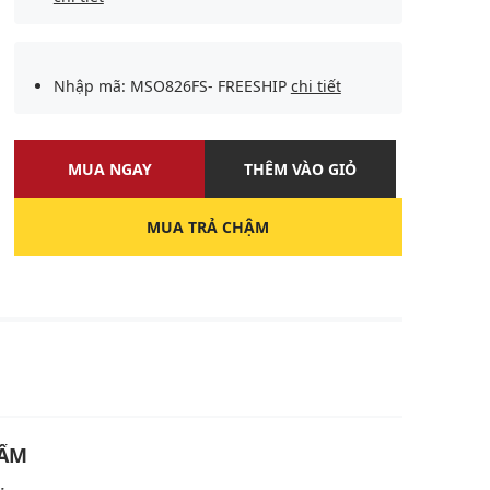
Nhập mã: MSO826FS- FREESHIP
chi tiết
MUA NGAY
THÊM VÀO GIỎ
MUA TRẢ CHẬM
U
HẨM