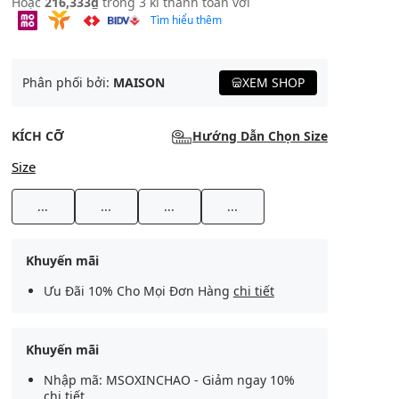
Hoặc
216,333₫
trong 3 kì thanh toán với
Tìm hiểu thêm
Phân phối bởi:
MAISON
XEM SHOP
KÍCH CỠ
Hướng Dẫn Chọn Size
Size
...
...
...
...
Khuyến mãi
Ưu Đãi 10% Cho Mọi Đơn Hàng
chi tiết
Khuyến mãi
Nhập mã: MSOXINCHAO - Giảm ngay 10%
chi tiết