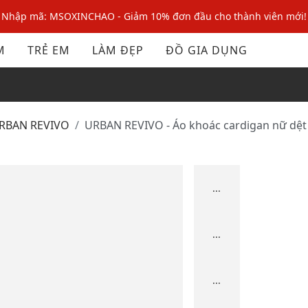
Nhập mã: MSOXINCHAO - Giảm 10% đơn đầu cho thành viên mới!
Nhập mã MSOPAY100: giảm ngay 10% khi thanh toán trực tuyến
M
TRẺ EM
LÀM ĐẸP
ĐỒ GIA DỤNG
Nhập mã: MSOXINCHAO - Giảm 10% đơn đầu cho thành viên mới!
URBAN REVIVO
URBAN REVIVO - Áo khoác cardigan nữ dệt
...
...
...