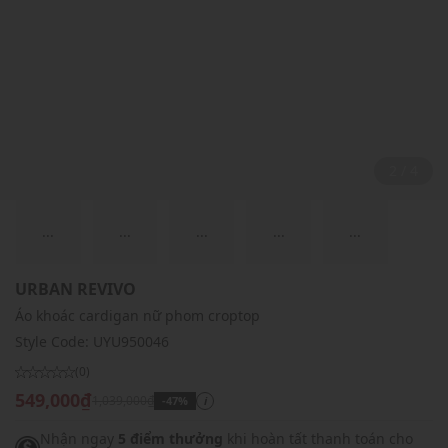
2 / 4
...
...
...
...
...
URBAN REVIVO
Áo khoác cardigan nữ phom croptop
Style Code:
UYU950046
(0)
549,000₫
1,039,000₫
-47%
i
Nhận ngay
5 điểm thưởng
khi hoàn tất thanh toán cho