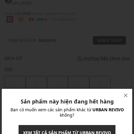
sản phẩm
Hoặc
183,000₫
trong 3 kì thanh toán với
Tìm hiểu thêm
Phân phối bởi:
MAISON
XEM SHOP
KÍCH CỠ
Hướng Dẫn Chọn Size
Size
...
...
...
...
...
Khuyến mãi
Sản phẩm này hiện đang hết hàng
Bạn có muốn xem các sản phẩm khác từ
URBAN REVIVO
Ưu Đãi 10% Cho Mọi Đơn Hàng
chi tiết
không?
Khuyến mãi
XEM TẤT CẢ SẢN PHẨM TỪ URBAN REVIVO