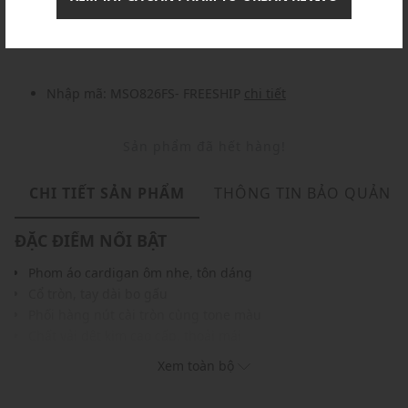
Nhập mã: MSOXINCHAO - Giảm ngay 10%
chi tiết
Nhập mã: MSO826FS- FREESHIP
chi tiết
Sản phẩm đã hết hàng!
CHI TIẾT SẢN PHẨM
THÔNG TIN BẢO QUẢN
ĐẶC ĐIỂM NỔI BẬT
Phom áo cardigan ôm nhẹ, tôn dáng
Cổ tròn, tay dài bo gấu
Phối hàng nút cài tròn cùng tone màu
Chất vải dệt kim cao cấp, thoải mái
Màu sắc hiện đại, dễ dàng phối với nhiều trang phục khác
Xem toàn bộ
nhau
THÔNG TIN SẢN PHẨM