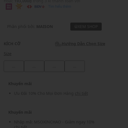
Hoặc
193,000₫
trong 3 kì thanh toán với
Tìm hiểu thêm
Phân phối bởi:
MAISON
XEM SHOP
KÍCH CỠ
Hướng Dẫn Chọn Size
Size
...
...
...
...
Khuyến mãi
Ưu Đãi 10% Cho Mọi Đơn Hàng
chi tiết
Khuyến mãi
Nhập mã: MSOXINCHAO - Giảm ngay 10%
chi tiết