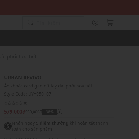
ài phối hoạ tiết
URBAN REVIVO
Áo khoác cardigan nữ tay dài phối hoạ tiết
Style Code:
UYY950107
(0)
579,000₫
939,000₫
-38%
i
Nhận ngay
5 điểm thưởng
khi hoàn tất thanh
toán cho sản phẩm