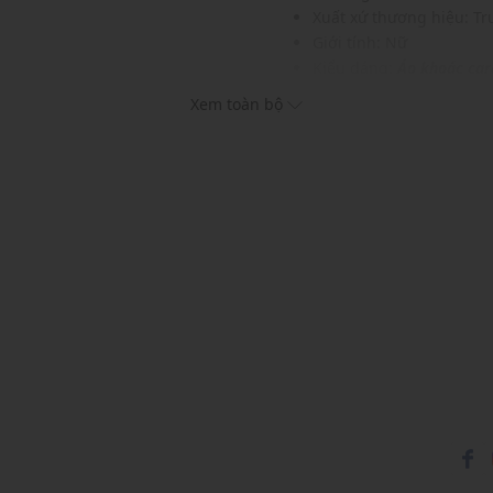
Xuất xứ thương hiệu: T
Giới tính: Nữ
Kiểu dáng:
Áo khoác car
Màu sắc: Blue, Yellow, 
Xem toàn bộ
Chất liệu: 100% Cotton
Phom áo: Suông vừa vặ
Thích hợp mặc trong các d
Xu hướng theo mùa: Sử 