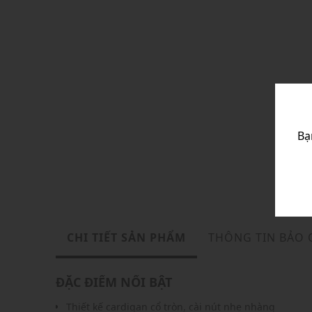
Bạ
CHI TIẾT SẢN PHẨM
THÔNG TIN BẢO
ĐẶC ĐIỂM NỔI BẬT
Thiết kế cardigan cổ tròn, cài nút nhẹ nhàng