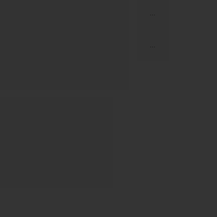
...
...