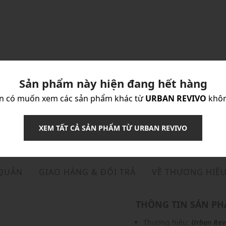
Sản phẩm này hiện đang hết hàng
n có muốn xem các sản phẩm khác từ
URBAN REVIVO
khô
XEM TẤT CẢ SẢN PHẨM TỪ URBAN REVIVO
 QUẢN
GIAO HÀNG & ĐỔI TRẢ
VỀ THƯƠNG HIỆ
THÔNG TIN SẢN P
Thương hiệu:
Urban Rev