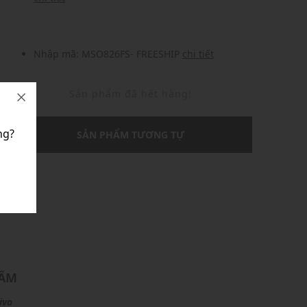
Nhập mã: MSO826FS- FREESHIP
chi tiết
Sản phẩm đã hết hàng!
ng?
SẢN PHẨM TƯƠNG TỰ
U
HẨM
ivo