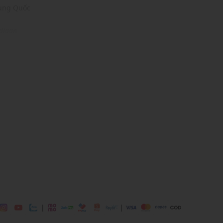
rung Quốc
digan
Gray
n
ịp: Đi chơi, đi làm,....
dụng được tất cả các mùa trong năm
|
|