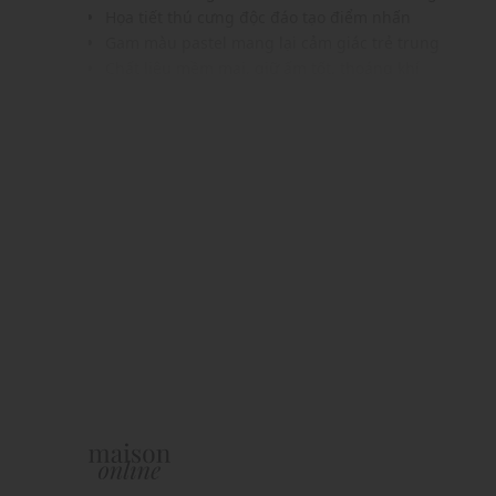
Họa tiết thú cưng độc đáo tạo điểm nhấn
Gam màu pastel mang lại cảm giác trẻ trung
Chất liệu mềm mại, giữ ấm tốt, thoáng khí
Đường dệt tinh xảo đảm bảo độ bền
Dễ phối cùng chân váy hoặc quần jeans