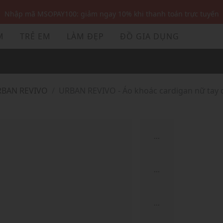
Nhập mã MSOPAY100: giảm ngay 10% khi thanh toán trực tuyến
Nhập mã: MSOXINCHAO - Giảm 10% đơn đầu cho thành viên mới!
M
TRẺ EM
LÀM ĐẸP
ĐỒ GIA DỤNG
Nhập mã MSOPAY100: giảm ngay 10% khi thanh toán trực tuyến
Nhập mã: MSOXINCHAO - Giảm 10% đơn đầu cho thành viên mới!
URBAN REVIVO
URBAN REVIVO - Áo khoác cardigan nữ tay d
...
...
...