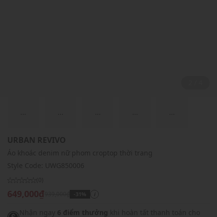
2 / 4
...
...
...
...
...
URBAN REVIVO
Áo khoác denim nữ phom croptop thời trang
Style Code:
UWG850006
(0)
649,000₫
939,000₫
-31%
i
Nhận ngay
6 điểm thưởng
khi hoàn tất thanh toán cho