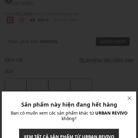
sản phẩm
Hoặc
216,333₫
trong 3 kì thanh toán với
Tìm hiểu thêm
Phân phối bởi:
MAISON
XEM SHOP
KÍCH CỠ
Hướng Dẫn Chọn Size
Size
...
...
...
...
Khuyến mãi
Sản phẩm này hiện đang hết hàng
Bạn có muốn xem các sản phẩm khác từ
URBAN REVIVO
Ưu Đãi 10% Cho Mọi Đơn Hàng
chi tiết
không?
Khuyến mãi
XEM TẤT CẢ SẢN PHẨM TỪ URBAN REVIVO