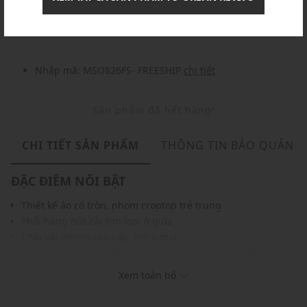
Nhập mã: MSOXINCHAO - Giảm ngay 10%
chi tiết
Nhập mã: MSO826FS- FREESHIP
chi tiết
Sản phẩm đã hết hàng!
CHI TIẾT SẢN PHẨM
THÔNG TIN BẢO QUẢN
ĐẶC ĐIỂM NỔI BẬT
Thiết kế áo cổ tròn, phom croptop trẻ trung
Phối hàng nút cài kim loại ở giữa
Chất vải denim cao cấp, mềm mại
Gam màu hiện đại dễ dàng phối với nhiều trang phục và
phụ kiện
Xem toàn bộ
THÔNG TIN SẢN PHẨM