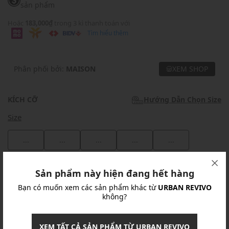
sản phẩm
Hoặc
183,000₫
trong 3 kì thanh toán với
Tìm hiểu thêm
Phân phối bởi:
MAISON
XEM SHOP
KÍCH CỠ
Hướng Dẫn Chọn Size
Size
...
...
...
...
...
Khuyến mãi
Sản phẩm này hiện đang hết hàng
Bạn có muốn xem các sản phẩm khác từ
URBAN REVIVO
Ưu Đãi 10% Cho Mọi Đơn Hàng
chi tiết
không?
Khuyến mãi
XEM TẤT CẢ SẢN PHẨM TỪ URBAN REVIVO