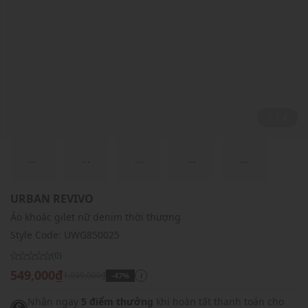
2 / 4
...
...
...
...
...
URBAN REVIVO
Áo khoác gilet nữ denim thời thượng
Style Code:
UWG850025
(0)
549,000₫
1,039,000₫
-47%
i
Nhận ngay
5 điểm thưởng
khi hoàn tất thanh toán cho