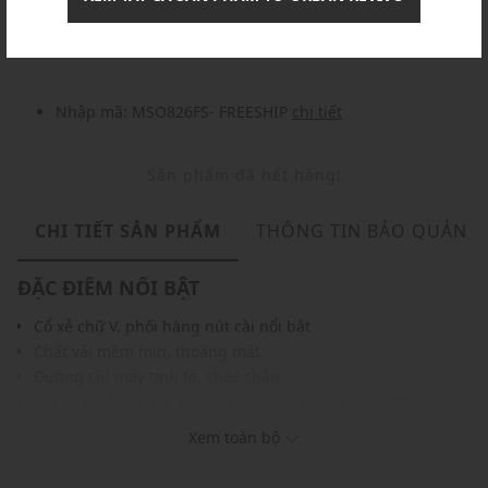
Nhập mã: MSOXINCHAO - Giảm ngay 10%
chi tiết
Nhập mã: MSO826FS- FREESHIP
chi tiết
Sản phẩm đã hết hàng!
CHI TIẾT SẢN PHẨM
THÔNG TIN BẢO QUẢN
ĐẶC ĐIỂM NỔI BẬT
Cổ xẻ chữ V, phối hàng nút cài nổi bật
Chất vải mềm mịn, thoáng mát
Đường chỉ may tinh tế, chắc chắn
Gam màu hiện đại dễ dàng phối với nhiều trang phục và
phụ kiện
Xem toàn bộ
THÔNG TIN SẢN PHẨM