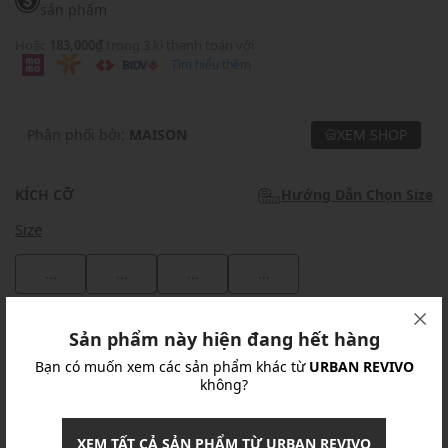
sản phẩm
Hoặc
183,000₫
trong 3 kì thanh toán với
Tìm hiểu thêm
Phân phối bởi:
MAISON
XEM SHOP
KÍCH CỠ
Hướng Dẫn Chọn Size
Size
...
...
...
...
Khuyến mãi
Sản phẩm này hiện đang hết hàng
Bạn có muốn xem các sản phẩm khác từ
URBAN REVIVO
Ưu Đãi 10% Cho Mọi Đơn Hàng
chi tiết
không?
Khuyến mãi
XEM TẤT CẢ SẢN PHẨM TỪ URBAN REVIVO