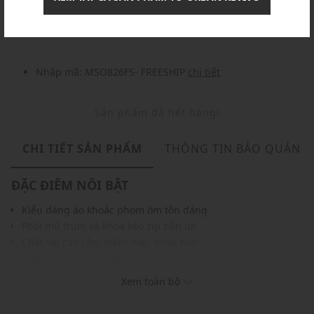
Nhập mã: MSOXINCHAO - Giảm ngay 10%
chi tiết
Nhập mã: MSO826FS- FREESHIP
chi tiết
Sản phẩm đã hết hàng!
CHI TIẾT SẢN PHẨM
THÔNG TIN BẢO QUẢN
ĐẶC ĐIỂM NỔI BẬT
Kiểu dáng áo khoác phom ôm tôn dáng
Phối mũ trùm và khóa kéo zip tiện lợi
Chất vải cao cấp, mềm mại, thoải mái
Màu sắc hiện đại, dễ dàng phối với nhiều trang phục khác
nhau
Xem toàn bộ
THÔNG TIN SẢN PHẨM