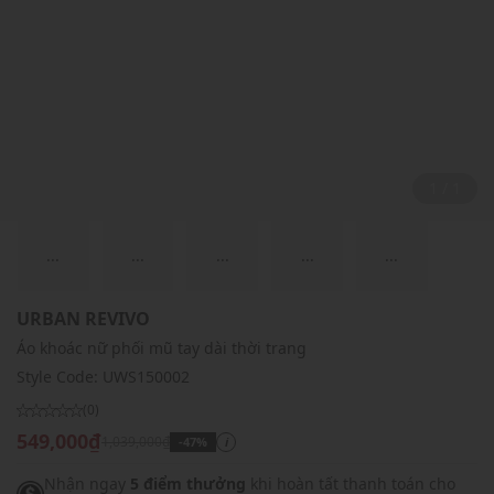
1 / 1
...
...
...
...
...
URBAN REVIVO
Áo khoác nữ phối mũ tay dài thời trang
Style Code:
UWS150002
(0)
549,000₫
1,039,000₫
-47%
i
Nhận ngay
5 điểm thưởng
khi hoàn tất thanh toán cho