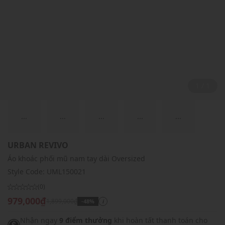
1 / 1
...
...
...
...
...
URBAN REVIVO
Áo khoác phối mũ nam tay dài Oversized
Style Code:
UML150021
(0)
979,000₫
1,899,000₫
-48%
i
Nhận ngay
9 điểm thưởng
khi hoàn tất thanh toán cho