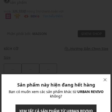
sản phẩm
Hoặc
326,333₫
trong 3 kì thanh toán với
Tìm hiểu thêm
Phân phối bởi:
MAISON
XEM SHOP
KÍCH CỠ
Hướng Dẫn Chọn Size
Size
...
...
...
Khuyến mãi
Sản phẩm này hiện đang hết hàng
Bạn có muốn xem các sản phẩm khác từ
URBAN REVIVO
Ưu Đãi 10% Cho Mọi Đơn Hàng
chi tiết
không?
Khuyến mãi
XEM TẤT CẢ SẢN PHẨM TỪ URBAN REVIVO