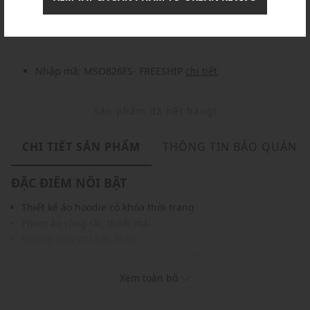
Nhập mã: MSOXINCHAO - Giảm ngay 10%
chi tiết
Nhập mã: MSO826FS- FREESHIP
chi tiết
Sản phẩm đã hết hàng!
CHI TIẾT SẢN PHẨM
THÔNG TIN BẢO QUẢN
ĐẶC ĐIỂM NỔI BẬT
Thiết kế áo hoodie có khóa thời trang
Phom áo rộng rãi, thoải mái
Đường may chi tiết, tỉ mỉ
Chất vải mềm mại, màu sắc thời thượng
Gam màu thời trang, dễ phối với nhiều trang phục khác
Xem toàn bộ
THÔNG TIN SẢN PHẨM