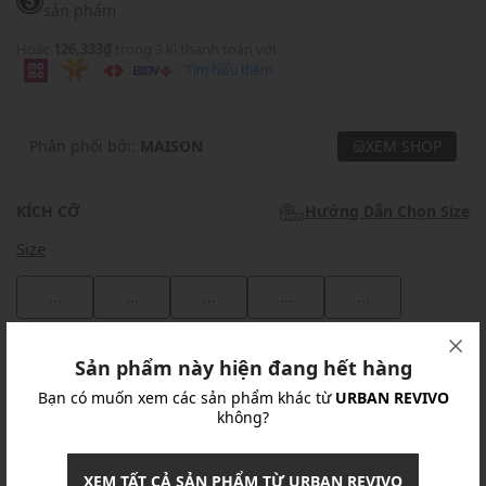
sản phẩm
Hoặc
126,333₫
trong 3 kì thanh toán với
Tìm hiểu thêm
Phân phối bởi:
MAISON
XEM SHOP
KÍCH CỠ
Hướng Dẫn Chọn Size
Size
...
...
...
...
...
Khuyến mãi
Sản phẩm này hiện đang hết hàng
Bạn có muốn xem các sản phẩm khác từ
URBAN REVIVO
Ưu Đãi 10% Cho Mọi Đơn Hàng
chi tiết
không?
Khuyến mãi
XEM TẤT CẢ SẢN PHẨM TỪ URBAN REVIVO