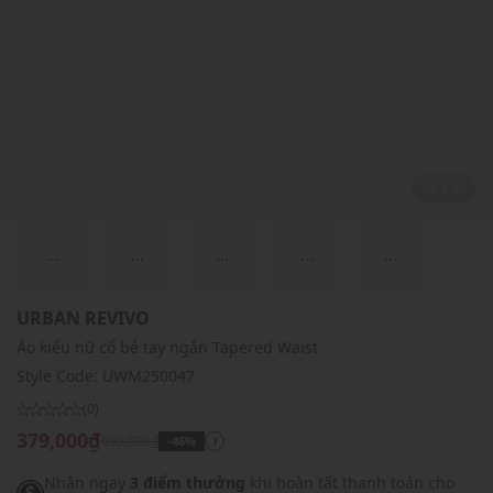
2 / 4
...
...
...
...
...
URBAN REVIVO
Áo kiểu nữ cổ bẻ tay ngắn Tapered Waist
Style Code:
UWM250047
(0)
379,000₫
699,000₫
-46%
i
Nhận ngay
3 điểm thưởng
khi hoàn tất thanh toán cho