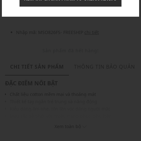
Nhập mã: MSOXINCHAO - Giảm ngay 10%
chi tiết
Nhập mã: MSO826FS- FREESHIP
chi tiết
Sản phẩm đã hết hàng!
CHI TIẾT SẢN PHẨM
THÔNG TIN BẢO QUẢN
ĐẶC ĐIỂM NỔI BẬT
Chất liệu cotton mềm mại và thoáng mát
Thiết kế tay ngắn trẻ trung và năng động
Kiểu dáng ôm nhẹ, tôn lên vóc dáng người mặc
Màu sắc dễ phối với nhiều trang phục, phụ kiện
THÔNG TIN SẢN PHẨM
Xem toàn bộ
Thương hiệu:
Urban Revivo