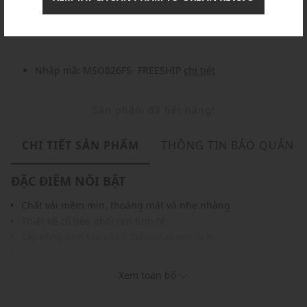
Nhập mã: MSOXINCHAO - Giảm ngay 10%
chi tiết
Nhập mã: MSO826FS- FREESHIP
chi tiết
Sản phẩm đã hết hàng!
CHI TIẾT SẢN PHẨM
THÔNG TIN BẢO QUẢN
ĐẶC ĐIỂM NỔI BẬT
Chất vải mềm mịn, thoáng mát và nhẹ nhàng
Thiết kế cổ bèo phối ren tinh tế
Tay bồng nhẹ tạo vẻ cổ điển và thanh lịch
Chi tiết rút dây ở eo giúp tôn dáng
Đường chỉ may tinh tế, chắc chắn
Xem toàn bộ
Gam màu hiện đại dễ dàng phối với nhiều trang phục và
phụ kiện