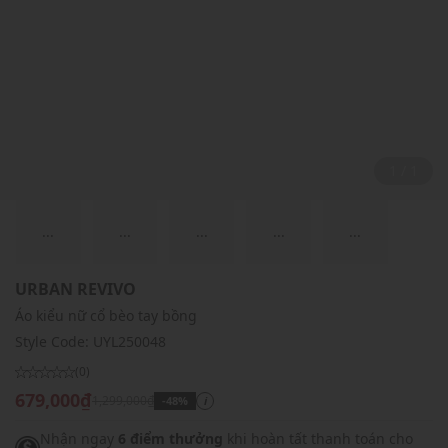
1 / 1
...
...
...
...
...
URBAN REVIVO
Áo kiểu nữ cổ bèo tay bồng
Style Code:
UYL250048
(0)
679,000₫
1,299,000₫
-48%
i
Nhận ngay
6 điểm thưởng
khi hoàn tất thanh toán cho