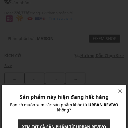
sản phẩm
Hoặc
226,333₫
trong 3 kì thanh toán với
Tìm hiểu thêm
Phân phối bởi:
MAISON
XEM SHOP
KÍCH CỠ
Hướng Dẫn Chọn Size
Size
...
...
...
...
Khuyến mãi
Sản phẩm này hiện đang hết hàng
Bạn có muốn xem các sản phẩm khác từ
URBAN REVIVO
Ưu Đãi 10% Cho Mọi Đơn Hàng
chi tiết
không?
Khuyến mãi
XEM TẤT CẢ SẢN PHẨM TỪ URBAN REVIVO