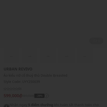
1 / 1
...
...
...
...
...
URBAN REVIVO
Áo kiểu nữ cổ thuỷ thủ Double Breasted
Style Code:
UYY250039
(0)
599,000₫
839,000₫
-29%
i
Nhận ngay
5 điểm thưởng
khi hoàn tất thanh toán cho