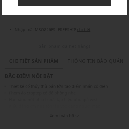
Nhập mã: MSOXINCHAO - Giảm ngay 10%
chi tiết
Nhập mã: MSO826FS- FREESHIP
chi tiết
Sản phẩm đã hết hàng!
CHI TIẾT SẢN PHẨM
THÔNG TIN BẢO QUẢN
ĐẶC ĐIỂM NỔI BẬT
Thiết kế cổ thủy thủ bản lớn tạo điểm nhấn cổ điển
Phom áo croptop có độ phồng nhẹ
Hai hàng nút phía trước tạo hiệu ứng giả vest
Kiểu dáng ôm nhẹ tôn lên vóc dáng người mặc
Màu sắc dễ phối với nhiều trang phục, phụ kiện
Xem toàn bộ
THÔNG TIN SẢN PHẨM