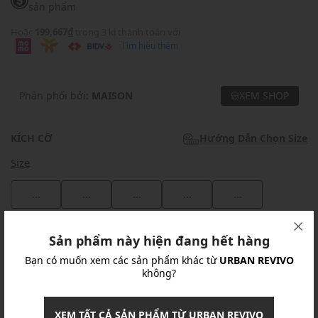
sản phẩm
Hoặc
199,667₫
trong 3 kì thanh toán với
Tìm hiểu thêm
Phân phối bởi:
MAISON
XEM SHOP
KÍCH CỠ
Hướng Dẫn Chọn Size
Size
...
...
...
...
...
Khuyến mãi
Sản phẩm này hiện đang hết hàng
Bạn có muốn xem các sản phẩm khác từ
URBAN REVIVO
Ưu Đãi 10% Cho Mọi Đơn Hàng
chi tiết
không?
Khuyến mãi
XEM TẤT CẢ SẢN PHẨM TỪ URBAN REVIVO