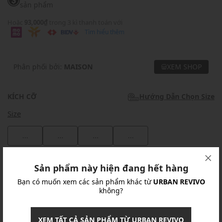
sản phẩm
Hoặc
93,000₫
trong 3 kì thanh toán với
Tìm hiểu thêm
Phân phối bởi:
MAISON
XEM SHOP
KÍCH CỠ
Hướng Dẫn Chọn Size
Size
...
...
...
...
Khuyến mãi
Sản phẩm này hiện đang hết hàng
Bạn có muốn xem các sản phẩm khác từ
URBAN REVIVO
Ưu Đãi 10% Cho Mọi Đơn Hàng
chi tiết
không?
Khuyến mãi
XEM TẤT CẢ SẢN PHẨM TỪ URBAN REVIVO