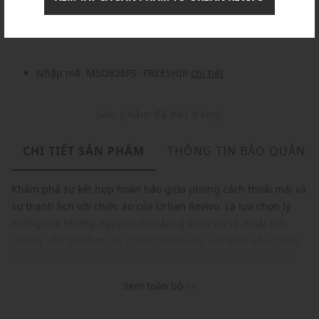
Nhập mã: MSOXINCHAO - Giảm ngay 10%
chi tiết
Nhập mã: MSO826FS- FREESHIP
chi tiết
Sản phẩm đã hết hàng!
CHI TIẾT SẢN PHẨM
THÔNG TIN BẢO QUẢN
Khám phá sự kết hợp hoàn hảo giữa phong cách thoải mái và
sự thanh lịch với chiếc áo của Urban Revivo. Là lựa chọn lý
tưởng cho những ngày muốn cảm giác tự do và thoải mái
nhưng vẫn giữ được vẻ ngoài thời trang, với thiết kế cổ tròn
đơn giản và màu sắc dễ dàng kết hợp với nhiều kiểu trang
phục khác nhau, đây là item cơ bản không thể thiếu trong tủ
Xem toàn bộ
đồ của bạn, mang đến sự tự tin và vẻ đẹp giản dị nhưng đầy
phong cách.