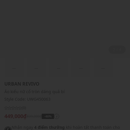
2 / 4
...
...
...
...
...
URBAN REVIVO
Áo kiểu nữ cổ tròn dáng quả bí
Style Code:
UWG450063
(0)
449,000₫
839,000₫
-46%
i
Nhận ngay
4 điểm thưởng
khi hoàn tất thanh toán cho