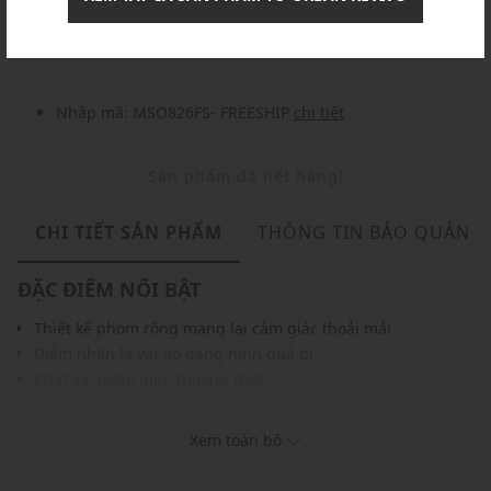
Nhập mã: MSOXINCHAO - Giảm ngay 10%
chi tiết
Nhập mã: MSO826FS- FREESHIP
chi tiết
Sản phẩm đã hết hàng!
CHI TIẾT SẢN PHẨM
THÔNG TIN BẢO QUẢN
ĐẶC ĐIỂM NỔI BẬT
Thiết kế phom rộng mang lại cảm giác thoải mái
Điểm nhấn là vạt áo dáng hình quả bí
Chất vải mềm mịn, thoáng mát
Đường chỉ may tỉ mỉ, chắc chắn
Gam màu hiện đại dễ dàng phối với nhiều trang phục và
Xem toàn bộ
phụ kiện
THÔNG TIN SẢN PHẨM