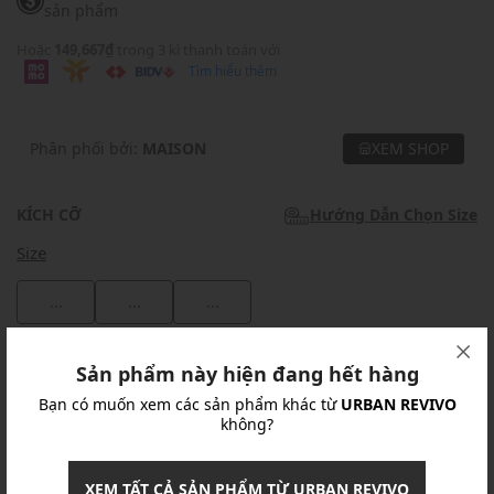
sản phẩm
Hoặc
149,667₫
trong 3 kì thanh toán với
Tìm hiểu thêm
Phân phối bởi:
MAISON
XEM SHOP
KÍCH CỠ
Hướng Dẫn Chọn Size
Size
...
...
...
Khuyến mãi
Sản phẩm này hiện đang hết hàng
Bạn có muốn xem các sản phẩm khác từ
URBAN REVIVO
Ưu Đãi 10% Cho Mọi Đơn Hàng
chi tiết
không?
Khuyến mãi
XEM TẤT CẢ SẢN PHẨM TỪ URBAN REVIVO