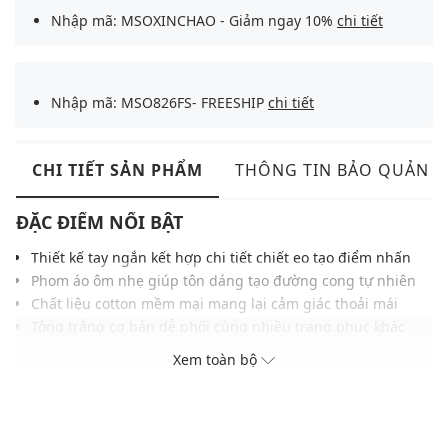
Nhập mã: MSOXINCHAO - Giảm ngay 10%
chi tiết
Nhập mã: MSO826FS- FREESHIP
chi tiết
CHI TIẾT SẢN PHẨM
THÔNG TIN BẢO QUẢN
ĐẶC ĐIỂM NỔI BẬT
Thiết kế tay ngắn kết hợp chi tiết chiết eo tạo điểm nhấn
Phom áo ôm nhẹ giúp tôn dáng tạo đường cong tự nhiên
Chất liệu cotton mềm mại mang lại cảm giác thoải mái
Tông trắng cơ bản dễ phối cùng nhiều trang phục khác
nhau
Xem toàn bộ
Chi tiết nhún eo tăng hiệu ứng thị giác và tạo nét nữ tính
Đường may gọn gàng giữ phom ổn định sau lâu dài
THÔNG TIN SẢN PHẨM