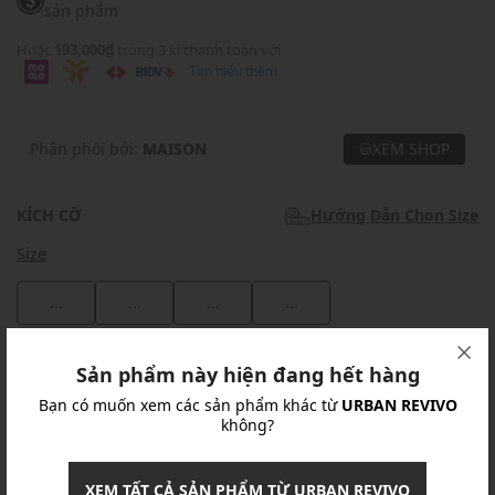
sản phẩm
Hoặc
193,000₫
trong 3 kì thanh toán với
Tìm hiểu thêm
Phân phối bởi:
MAISON
XEM SHOP
KÍCH CỠ
Hướng Dẫn Chọn Size
Size
...
...
...
...
Khuyến mãi
Sản phẩm này hiện đang hết hàng
Bạn có muốn xem các sản phẩm khác từ
URBAN REVIVO
Ưu Đãi 10% Cho Mọi Đơn Hàng
chi tiết
không?
Khuyến mãi
XEM TẤT CẢ SẢN PHẨM TỪ URBAN REVIVO