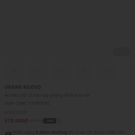
1 / 1
...
...
...
...
...
URBAN REVIVO
Áo kiểu nữ cổ tròn tay phồng đính hoa nổi
Style Code:
UYL450262
(0)
579,000₫
939,000₫
-38%
i
Nhận ngay
5 điểm thưởng
khi hoàn tất thanh toán cho