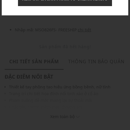
Nhập mã: MSOXINCHAO - Giảm ngay 10%
chi tiết
Nhập mã: MSO826FS- FREESHIP
chi tiết
Sản phẩm đã hết hàng!
CHI TIẾT SẢN PHẨM
THÔNG TIN BẢO QUẢN
ĐẶC ĐIỂM NỔI BẬT
Thiết kế tay phồng tạo hiệu ứng bồng bềnh, nữ tính
Trang trí chi tiết hoa đính nổi tinh xảo ở cổ áo
Phom suông dễ mặc mang lại sự thoải mái
Chất liệu cotton mềm mại, thoáng khí
Tông màu trắng tinh khôi, dễ phối cùng mọi trang phục
Xem toàn bộ
THÔNG TIN SẢN PHẨM