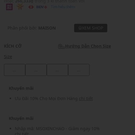
Hoặc
266,333₫
trong 3 kì thanh toán với
Tìm hiểu thêm
Phân phối bởi:
MAISON
XEM SHOP
KÍCH CỠ
Hướng Dẫn Chọn Size
Size
...
...
...
...
Khuyến mãi
Ưu Đãi 10% Cho Mọi Đơn Hàng
chi tiết
Khuyến mãi
Nhập mã: MSOXINCHAO - Giảm ngay 10%
chi tiết