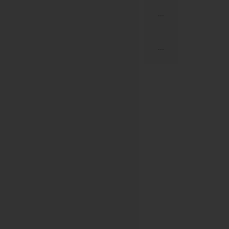
...
...