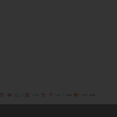
23% Polyester, 21% Cotton
i mái
ịp: Đi tiệc, đi chơi,...
dụng được tất cả các mùa trong năm
|
|