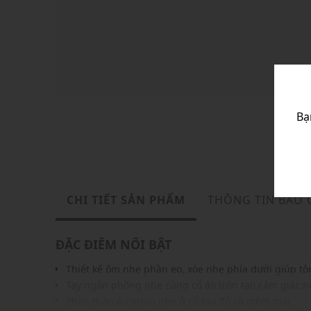
Bạ
CHI TIẾT SẢN PHẨM
THÔNG TIN BẢO
ĐẶC ĐIỂM NỔI BẬT
Thiết kế ôm nhẹ phần eo, xòe nhẹ phía dưới giúp t
Tay ngắn phồng nhẹ cùng cổ áo tròn tạo cảm giác nữ
Phần thân áo nhún nhẹ ở cổ tạo độ rũ mềm mại