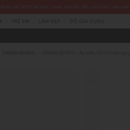
Nhập mã: MSOXINCHAO - Giảm 10% đơn đầu cho thành viên mới!
Nhập mã MSOPAY100: giảm ngay 10% khi thanh toán trực tuyến
M
TRẺ EM
LÀM ĐẸP
ĐỒ GIA DỤNG
Nhập mã: MSOXINCHAO - Giảm 10% đơn đầu cho thành viên mới!
URBAN REVIVO
URBAN REVIVO - Áo kiểu nữ cổ tròn tay 
...
...
...