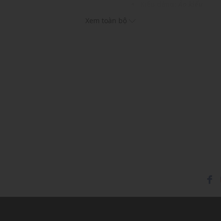
r
Kiểu dáng:
Áo kiểu
Màu sắc: Pink Print
Xem toàn bộ
nhàng và đậm chất mùa
Chất liệu: 56% Lyocell, 
Lớp lót:100% Polyester
Hoạ tiết: In hoa
Phom áo: Vừa vặn, thoả
Thích hợp mặc trong các d
Xu hướng theo mùa: Sử 