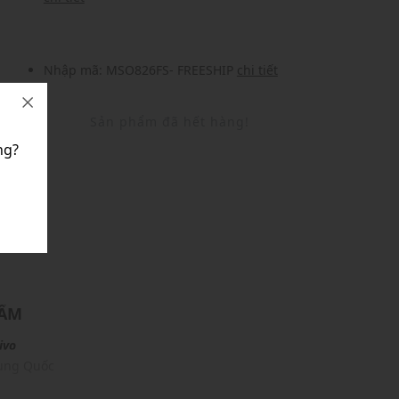
Nhập mã: MSO826FS- FREESHIP
chi tiết
Sản phẩm đã hết hàng!
ng?
U
HẨM
ivo
rung Quốc