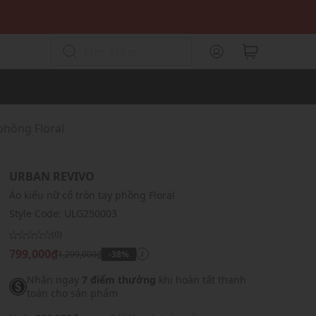
phồng Floral
URBAN REVIVO
Áo kiểu nữ cổ tròn tay phồng Floral
Style Code:
ULG250003
(0)
799,000₫
1,299,000₫
-38%
i
Nhận ngay
7 điểm thưởng
khi hoàn tất thanh
toán cho sản phẩm