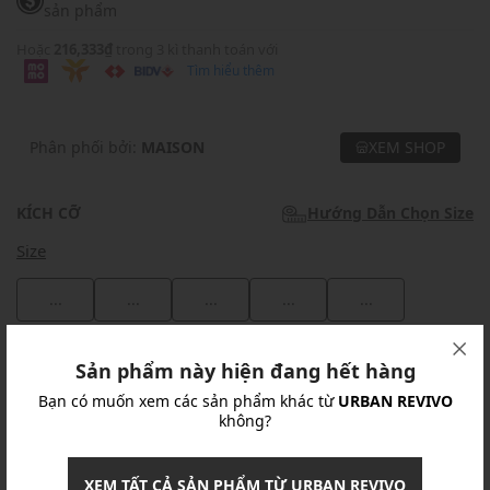
sản phẩm
Hoặc
216,333₫
trong 3 kì thanh toán với
Tìm hiểu thêm
Phân phối bởi:
MAISON
XEM SHOP
KÍCH CỠ
Hướng Dẫn Chọn Size
Size
...
...
...
...
...
Khuyến mãi
Sản phẩm này hiện đang hết hàng
Bạn có muốn xem các sản phẩm khác từ
URBAN REVIVO
Ưu Đãi 10% Cho Mọi Đơn Hàng
chi tiết
không?
Khuyến mãi
XEM TẤT CẢ SẢN PHẨM TỪ URBAN REVIVO