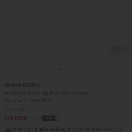
2 / 4
...
...
...
...
...
URBAN REVIVO
Áo kiểu nữ cổ tròn xếp li Shirred Overhead
Style Code:
UWM250033
(0)
649,000₫
939,000₫
-31%
i
Nhận ngay
6 điểm thưởng
khi hoàn tất thanh toán cho