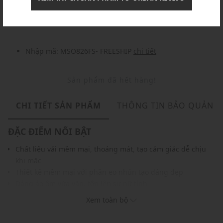
Nhập mã: MSOXINCHAO - Giảm ngay 10%
chi tiết
Nhập mã: MSO826FS- FREESHIP
chi tiết
Sản phẩm đã hết hàng!
CHI TIẾT SẢN PHẨM
THÔNG TIN BẢO QUẢN
ĐẶC ĐIỂM NỔI BẬT
Chất liệu vải mềm mại, thoáng mát, tạo cảm giác dễ chịu
khi mặc
Thiết kế mềm mại với phần eo nhún tạo dáng đẹp
Dáng áo ôm vừa vặn, tôn lên sự nữ tính
Màu sắc dễ phối với nhiều trang phục, phụ kiện
Xem toàn bộ
THÔNG TIN SẢN PHẨM