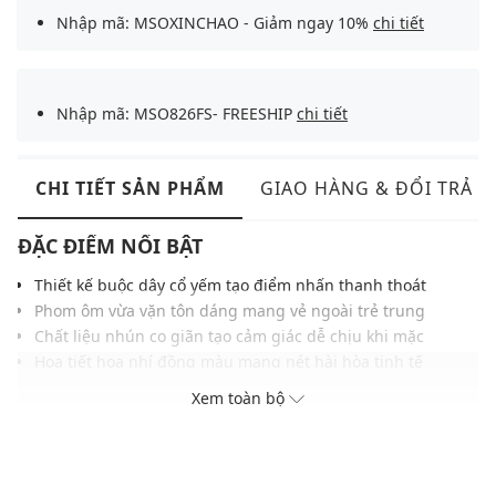
Nhập mã: MSOXINCHAO - Giảm ngay 10%
chi tiết
Nhập mã: MSO826FS- FREESHIP
chi tiết
CHI TIẾT SẢN PHẨM
GIAO HÀNG & ĐỔI TRẢ
ĐẶC ĐIỂM NỔI BẬT
Thiết kế buộc dây cổ yếm tạo điểm nhấn thanh thoát
Phom ôm vừa vặn tôn dáng mang vẻ ngoài trẻ trung
Chất liệu nhún co giãn tạo cảm giác dễ chịu khi mặc
Họa tiết hoa nhí đồng màu mang nét hài hòa tinh tế
Chi tiết nhún thân áo đều đặn giúp ôm dáng gọn gàng
Xem toàn bộ
Gam màu trang nhã dễ kết hợp nhiều kiểu phong cách
Phù hợp phối cùng quần jeans, chân váy, quần linen
THÔNG TIN SẢN PHẨM