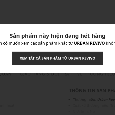
Sản phẩm này hiện đang hết hàng
n có muốn xem các sản phẩm khác từ
URBAN REVIVO
khô
XEM TẤT CẢ SẢN PHẨM TỪ URBAN REVIVO
 QUẢN
GIAO HÀNG & ĐỔI TRẢ
VỀ THƯƠNG HIỆ
THÔNG TIN SẢN P
Thương hiệu:
Urban Rev
linh hoạt
Xuất xứ thương hiệu: T
Giới tính: Nữ