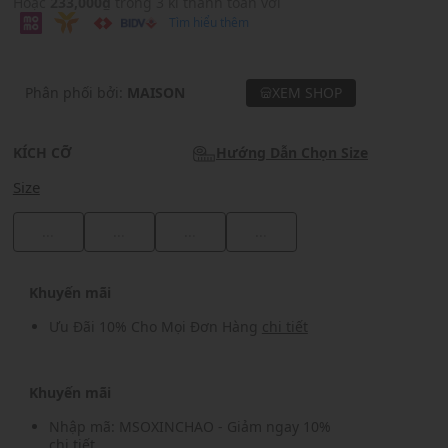
Hoặc
233,000₫
trong 3 kì thanh toán với
Tìm hiểu thêm
Phân phối bởi:
MAISON
XEM SHOP
KÍCH CỠ
Hướng Dẫn Chọn Size
Size
...
...
...
...
Khuyến mãi
Ưu Đãi 10% Cho Mọi Đơn Hàng
chi tiết
Khuyến mãi
Nhập mã: MSOXINCHAO - Giảm ngay 10%
chi tiết