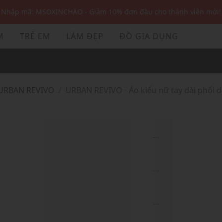
Nhập mã: MSOXINCHAO - Giảm 10% đơn đầu cho thành viên mới!
Nhập mã MSOPAY100: giảm ngay 10% khi thanh toán trực tuyến
M
TRẺ EM
LÀM ĐẸP
ĐỒ GIA DỤNG
Nhập mã: MSOXINCHAO - Giảm 10% đơn đầu cho thành viên mới!
URBAN REVIVO
URBAN REVIVO - Áo kiểu nữ tay dài phối d
...
...
...