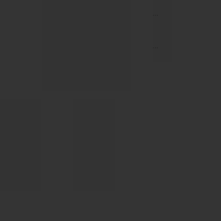
...
...