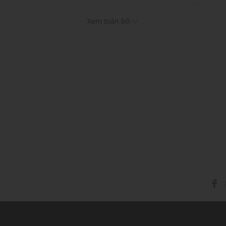
e, Y2K cá tính
Kiểu dáng:
Áo kiểu
c và phụ kiện
Màu sắc:
Pink
Xem toàn bộ
Chất liệu: 95% Polyester
Hoạ tiết: In hình
Thích hợp mặc trong các d
Xu hướng theo mùa: Sử 