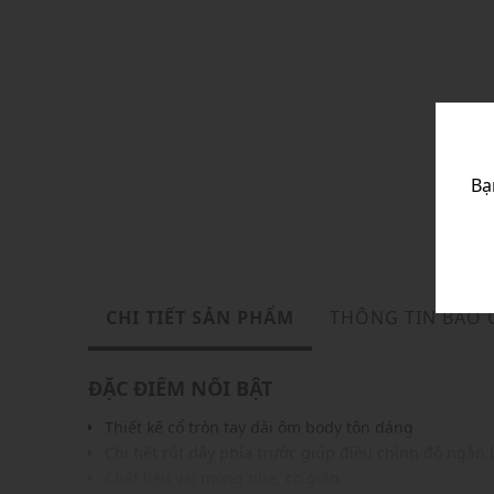
Bạ
CHI TIẾT SẢN PHẨM
THÔNG TIN BẢO
ĐẶC ĐIỂM NỔI BẬT
Thiết kế cổ tròn tay dài ôm body tôn dáng
Chi tiết rút dây phía trước giúp điều chỉnh độ ngắn 
Chất liệu vải mỏng nhẹ, co giãn