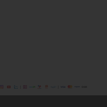
, 5% Elastane
ịp: Đi làm, đi chơi,...
dụng được tất cả các mùa trong năm
|
|