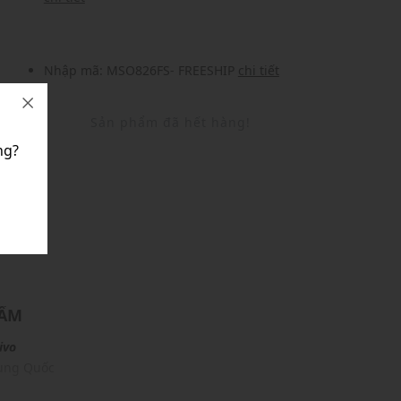
Nhập mã: MSO826FS- FREESHIP
chi tiết
Sản phẩm đã hết hàng!
ng?
U
HẨM
ivo
rung Quốc