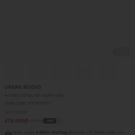
2 / 4
...
...
...
...
...
URBAN REVIVO
Áo kiểu nữ tay dài xuyên thấu
Style Code:
UYU450015
(0)
479,000₫
939,000₫
-49%
i
Nhận ngay
4 điểm thưởng
khi hoàn tất thanh toán cho