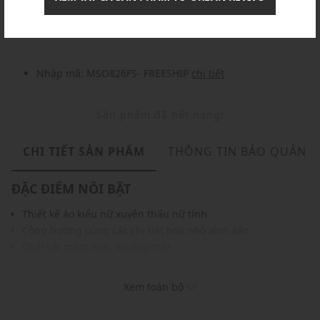
Nhập mã: MSOXINCHAO - Giảm ngay 10%
chi tiết
Nhập mã: MSO826FS- FREESHIP
chi tiết
Sản phẩm đã hết hàng!
CHI TIẾT SẢN PHẨM
THÔNG TIN BẢO QUẢN
ĐẶC ĐIỂM NỔI BẬT
Thiết kế áo kiểu nữ xuyên thấu nữ tính
Cộng hưởng cùng các chi tiết hoa nhỏ xinh xắn
Chất vải mềm mịn, thoáng mát
Đường chỉ may tinh tế, tỉ mỉ, chắc chắn
Gam màu hiện đại dễ dàng phối với nhiều trang phục và
Xem toàn bộ
phụ kiện
THÔNG TIN SẢN PHẨM