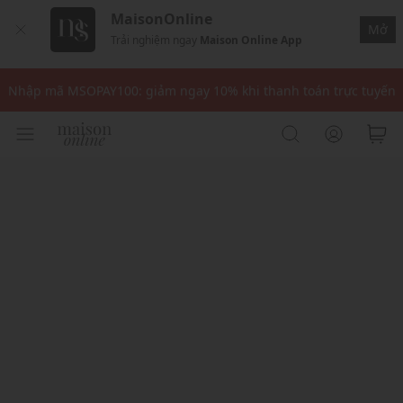
MaisonOnline
Mở
Trải nghiệm ngay
Maison Online App
Nhập mã: MSOXINCHAO - Giảm 10% đơn đầu cho thành viên mới!
Nhập mã MSOPAY100: giảm ngay 10% khi thanh toán trực tuyến
Nhập mã: MSOXINCHAO - Giảm 10% đơn đầu cho thành viên mới!
Nhập mã MSOPAY100: giảm ngay 10% khi thanh toán trực tuyến
Nhập mã: MSOXINCHAO - Giảm 10% đơn đầu cho thành viên mới!