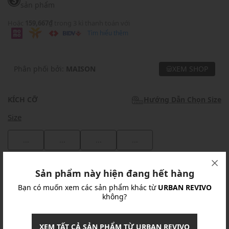
sản phẩm
Hoặc
159,667₫
trong 3 kì thanh toán với
Tìm hiểu thêm
Phân phối bởi:
MAISON
XEM SHOP
KÍCH CỠ
Hướng Dẫn Chọn Size
Size
...
...
...
...
Khuyến mãi
Sản phẩm này hiện đang hết hàng
Bạn có muốn xem các sản phẩm khác từ
URBAN REVIVO
Ưu Đãi 10% Cho Mọi Đơn Hàng
chi tiết
không?
Khuyến mãi
XEM TẤT CẢ SẢN PHẨM TỪ URBAN REVIVO