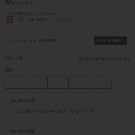
sản phẩm
Hoặc
149,667₫
trong 3 kì thanh toán với
Tìm hiểu thêm
Phân phối bởi:
MAISON
XEM SHOP
KÍCH CỠ
Hướng Dẫn Chọn Size
Size
...
...
...
...
...
Khuyến mãi
Ưu Đãi 10% Cho Mọi Đơn Hàng
chi tiết
Khuyến mãi