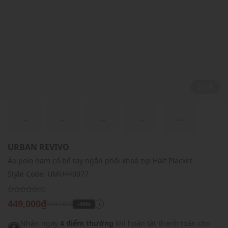
2 / 4
...
...
...
...
...
URBAN REVIVO
Áo polo nam cổ bẻ tay ngắn phối khoá zip Half Placket
Style Code:
UMU440077
(0)
449,000₫
839,000₫
-46%
i
Nhận ngay
4 điểm thưởng
khi hoàn tất thanh toán cho