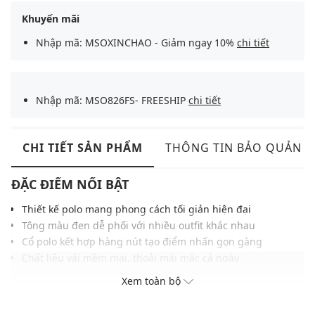
Khuyến mãi
Nhập mã: MSOXINCHAO - Giảm ngay 10%
chi tiết
Nhập mã: MSO826FS- FREESHIP
chi tiết
CHI TIẾT SẢN PHẨM
THÔNG TIN BẢO QUẢN
ĐẶC ĐIỂM NỔI BẬT
Thiết kế polo mang phong cách tối giản hiện đại
Tông màu đen dễ phối với nhiều outfit khác nhau
Cổ polo kết hợp hàng nút tạo điểm nhấn gọn gàng
Chất liệu vải mềm mại, thoải mái mặc cả ngày
Phom suông rộng, phù hợp nhiều dáng người
Xem toàn bộ
Tay ngắn linh hoạt trong sinh hoạt thường ngày
Tông màu trung tính dễ phối nhiều trang phục