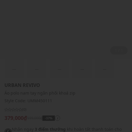
1 / 1
...
...
...
...
...
URBAN REVIVO
Áo polo nam tay ngắn phối khoá zip
Style Code:
UMM450111
(0)
379,000₫
599,000₫
-37%
i
Nhận ngay
3 điểm thưởng
khi hoàn tất thanh toán cho