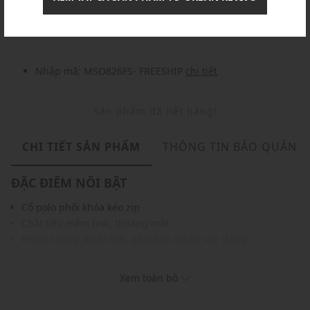
Nhập mã: MSOXINCHAO - Giảm ngay 10%
chi tiết
Nhập mã: MSO826FS- FREESHIP
chi tiết
Sản phẩm đã hết hàng!
CHI TIẾT SẢN PHẨM
THÔNG TIN BẢO QUẢN
ĐẶC ĐIỂM NỔI BẬT
Cổ polo phối khóa kéo zip
Chất liệu mềm mại, thoáng mát
Phom suông thoải mái, phù hợp nhiều vóc dáng
Màu sắc dễ phối với nhiều trang phục, phụ kiện
THÔNG TIN SẢN PHẨM
Xem toàn bộ
Thương hiệu:
Urban Revivo