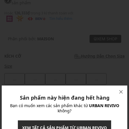
sản phẩm
Hoặc
126,333₫
trong 3 kì thanh toán với
Tìm hiểu thêm
Phân phối bởi:
MAISON
XEM SHOP
KÍCH CỠ
Hướng Dẫn Chọn Size
Size
...
...
...
...
...
Khuyến mãi
Sản phẩm này hiện đang hết hàng
Bạn có muốn xem các sản phẩm khác từ
URBAN REVIVO
Ưu Đãi 10% Cho Mọi Đơn Hàng
chi tiết
không?
Khuyến mãi
XEM TẤT CẢ SẢN PHẨM TỪ URBAN REVIVO