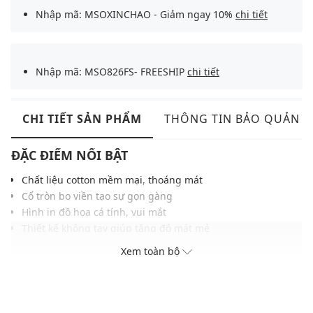
Nhập mã: MSOXINCHAO - Giảm ngay 10%
chi tiết
Nhập mã: MSO826FS- FREESHIP
chi tiết
CHI TIẾT SẢN PHẨM
THÔNG TIN BẢO QUẢN
ĐẶC ĐIỂM NỔI BẬT
Chất liệu cotton mềm mại, thoáng mát
Cổ tròn bo viền tạo sự gọn gàng
Hình in đồ họa cá tính, vui mắt
Thiết kế không tay giúp tăng độ mát mẻ
Màu sắc dễ phối với nhiều trang phục, phụ kiện
Xem toàn bộ
THÔNG TIN SẢN PHẨM
Thương hiệu:
Urban Revivo
Xuất xứ thương hiệu: Trung Quốc