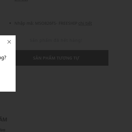
Nhập mã: MSO826FS- FREESHIP
chi tiết
Sản phẩm đã hết hàng!
ng?
SẢN PHẨM TƯƠNG TỰ
U
HẨM
ivo