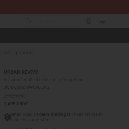
p li dáng phồng
URBAN REVIVO
Áo sát nách nữ cổ tròn xếp li dáng phồng
Style Code:
UWU460012
(0)
1,499,000₫
Nhận ngay
14 điểm thưởng
khi hoàn tất thanh
toán cho sản phẩm