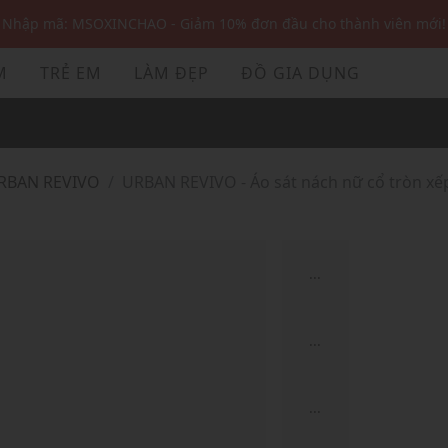
Nhập mã: MSOXINCHAO - Giảm 10% đơn đầu cho thành viên mới!
Nhập mã MSOPAY100: giảm ngay 10% khi thanh toán trực tuyến
M
TRẺ EM
LÀM ĐẸP
ĐỒ GIA DỤNG
Nhập mã: MSOXINCHAO - Giảm 10% đơn đầu cho thành viên mới!
URBAN REVIVO
URBAN REVIVO - Áo sát nách nữ cổ tròn xế
...
...
...