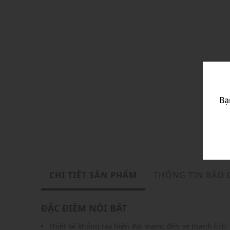
Bạ
CHI TIẾT SẢN PHẨM
THÔNG TIN BẢO
ĐẶC ĐIỂM NỔI BẬT
Thiết kế không tay hiện đại mang đến vẻ thanh lịch