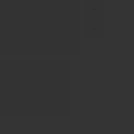
...
...