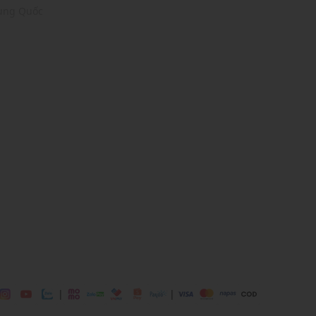
rung Quốc
e, 14% Elastane
i
ịp: Đi làm, đi chơi,...
dụng được tất cả các mùa trong năm
|
|