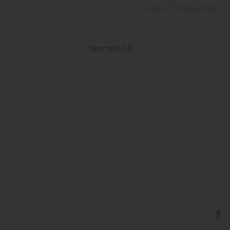
Xuất xứ thương hiệu: T
Giới tính: Nữ
Kiểu dáng:
Áo sát nách
Màu sắc: Black
Xem toàn bộ
Chất liệu: 86% Polyamid
Hoạ tiết: Trơn một màu
Phom áo: Suông rộng rã
Thích hợp mặc trong các d
Xu hướng theo mùa: Sử 