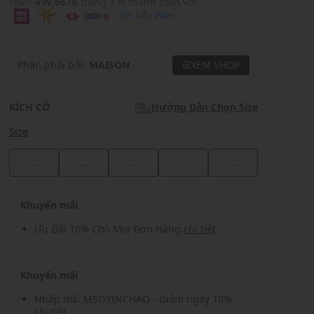
Hoặc
499,667₫
trong 3 kì thanh toán với
Tìm hiểu thêm
Phân phối bởi:
MAISON
XEM SHOP
KÍCH CỠ
Hướng Dẫn Chọn Size
Size
...
...
...
...
...
Khuyến mãi
Ưu Đãi 10% Cho Mọi Đơn Hàng
chi tiết
Khuyến mãi
Nhập mã: MSOXINCHAO - Giảm ngay 10%
chi tiết