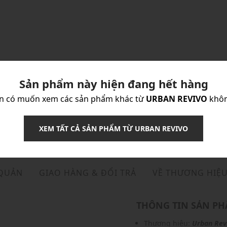
Sản phẩm này hiện đang hết hàng
n có muốn xem các sản phẩm khác từ
URBAN REVIVO
khô
XEM TẤT CẢ SẢN PHẨM TỪ URBAN REVIVO
 QUẢN
GIAO HÀNG & ĐỔI TRẢ
VỀ THƯƠNG HIỆ
THÔNG TIN SẢN P
Thương hiệu:
Urban Rev