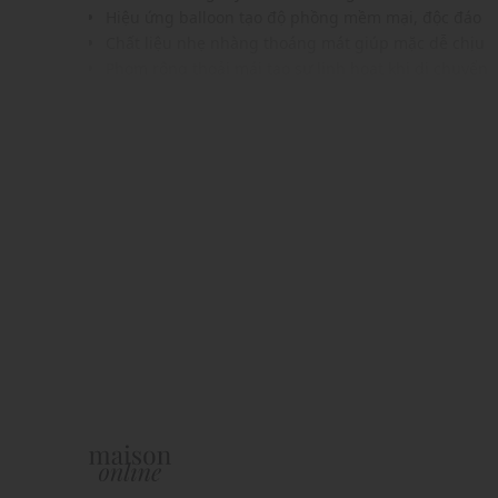
Hiệu ứng balloon tạo độ phồng mềm mại, độc đáo
Chất liệu nhẹ nhàng thoáng mát giúp mặc dễ chịu
Phom rộng thoải mái tạo sự linh hoạt khi di chuyển
Đường may tỉ mỉ hoàn thiện tinh tế tăng độ bền bỉ
Gam màu tối cơ bản giúp tổng thể trở nên nổi bật
Dễ phối cùng quần ống rộng hoặc chân váy tối giản