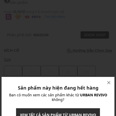
sản phẩm
Hoặc
49,667₫
trong 3 kì thanh toán với
Tìm hiểu thêm
Phân phối bởi:
MAISON
XEM SHOP
KÍCH CỠ
Hướng Dẫn Chọn Size
Size
...
...
...
...
...
Khuyến mãi
Sản phẩm này hiện đang hết hàng
Bạn có muốn xem các sản phẩm khác từ
URBAN REVIVO
Ưu Đãi 10% Cho Mọi Đơn Hàng
chi tiết
không?
Khuyến mãi
XEM TẤT CẢ SẢN PHẨM TỪ URBAN REVIVO