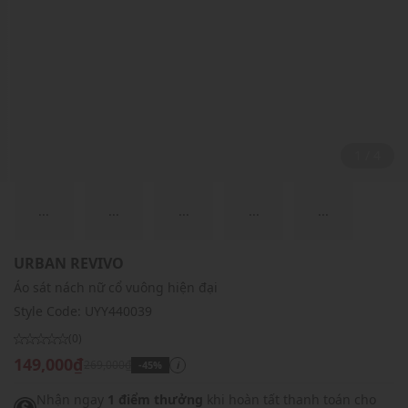
2 / 4
...
...
...
...
...
URBAN REVIVO
Áo sát nách nữ cổ vuông hiện đại
Style Code:
UYY440039
(0)
149,000₫
269,000₫
-45%
i
Nhận ngay
1 điểm thưởng
khi hoàn tất thanh toán cho