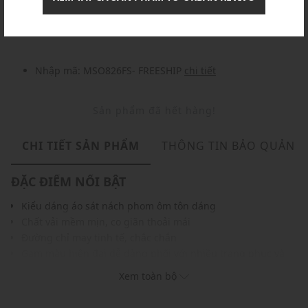
Nhập mã: MSOXINCHAO - Giảm ngay 10%
chi tiết
Nhập mã: MSO826FS- FREESHIP
chi tiết
Sản phẩm đã hết hàng!
CHI TIẾT SẢN PHẨM
THÔNG TIN BẢO QUẢN
ĐẶC ĐIỂM NỔI BẬT
Kiểu dáng áo sát nách phom ôm tôn dáng
Chất vải mềm mịn, co giãn thoải mái
Đường chỉ may tinh tế, chắc chắn
Gam màu hiện đại dễ dàng phối với nhiều trang phục và
phụ kiện
Xem toàn bộ
THÔNG TIN SẢN PHẨM