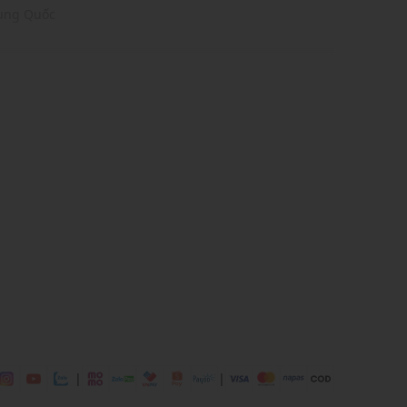
rung Quốc
ed, Red Checkered
, 15% Lyocell, 13% Cotton, 4% Viscose
 mái
ịp: Đi làm, đi học,....
dụng được tất cả các mùa trong năm
|
|