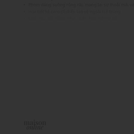
Phom dáng suông rộng rãi, mang lại sự thoải mái v
Họa tiết kẻ caro cổ điển tạo vẻ ngoài trẻ trung
Chất liệu vải mỏng nhẹ, thấm hút mồ hôi tốt
Dễ dàng phối cùng chân váy, quần short hoặc jeans