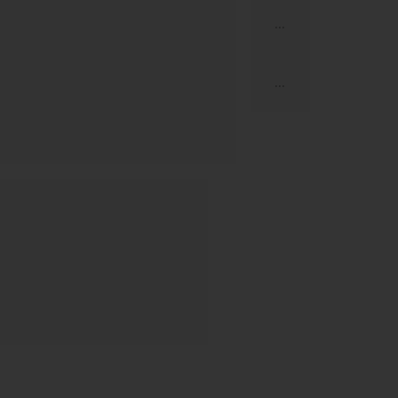
...
...