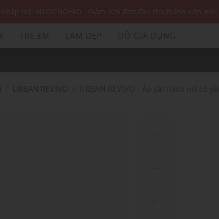
Nhập mã: MSOXINCHAO - Giảm 10% đơn đầu cho thành viên mới!
Nhập mã MSOPAY100: giảm ngay 10% khi thanh toán trực tuyến
M
TRẺ EM
LÀM ĐẸP
ĐỒ GIA DỤNG
Nhập mã: MSOXINCHAO - Giảm 10% đơn đầu cho thành viên mới!
ủ
URBAN REVIVO
URBAN REVIVO - Áo sát nách nữ cổ y
...
...
...