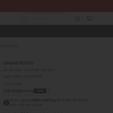
ếm kẻ caro
URBAN REVIVO
Áo sát nách nữ cổ yếm kẻ caro
Style Code:
UYY250069
(0)
319,000₫
499,000₫
-36%
i
Nhận ngay
3 điểm thưởng
khi hoàn tất thanh
toán cho sản phẩm