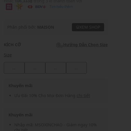
Hoặc
106,333₫
trong 3 kì thanh toán với
Tìm hiểu thêm
Phân phối bởi:
MAISON
XEM SHOP
KÍCH CỠ
Hướng Dẫn Chọn Size
Size
...
...
...
...
Khuyến mãi
Ưu Đãi 10% Cho Mọi Đơn Hàng
chi tiết
Khuyến mãi
Nhập mã: MSOXINCHAO - Giảm ngay 10%
chi tiết