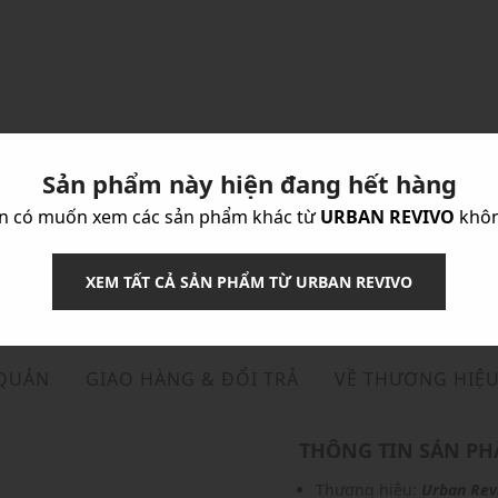
Sản phẩm này hiện đang hết hàng
n có muốn xem các sản phẩm khác từ
URBAN REVIVO
khô
XEM TẤT CẢ SẢN PHẨM TỪ URBAN REVIVO
 QUẢN
GIAO HÀNG & ĐỔI TRẢ
VỀ THƯƠNG HIỆ
THÔNG TIN SẢN P
Thương hiệu:
Urban Rev