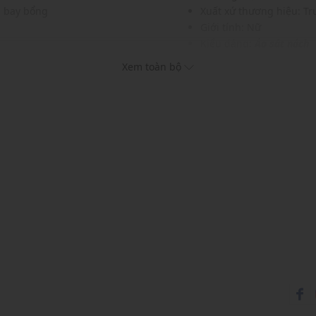
à bay bổng
Xuất xứ thương hiệu: T
Giới tính: Nữ
Kiểu dáng:
Áo sát nách
Màu sắc: Black Checker
Xem toàn bộ
Chất liệu: 68% Polyester
Hoạ tiết: Caro
Phom áo: Vừa vặn, thoải
Thích hợp mặc trong các d
Xu hướng theo mùa: Sử 