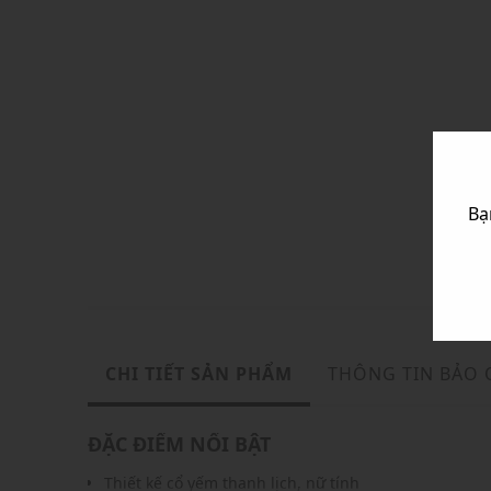
Bạ
CHI TIẾT SẢN PHẨM
THÔNG TIN BẢO
ĐẶC ĐIỂM NỔI BẬT
Thiết kế cổ yếm thanh lịch, nữ tính