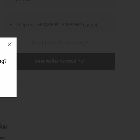
Nhập mã: MSO826FS- FREESHIP
chi tiết
Sản phẩm đã hết hàng!
ng?
SẢN PHẨM TƯƠNG TỰ
U
HẨM
ivo