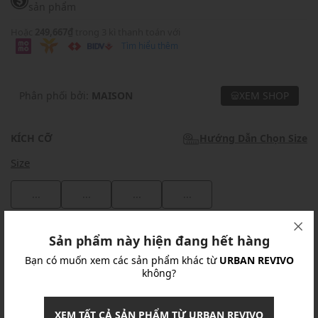
sản phẩm
Hoặc
249,667₫
trong 3 kì thanh toán với
Tìm hiểu thêm
Phân phối bởi:
MAISON
XEM SHOP
KÍCH CỠ
Hướng Dẫn Chọn Size
Size
...
...
...
...
Khuyến mãi
Sản phẩm này hiện đang hết hàng
Bạn có muốn xem các sản phẩm khác từ
URBAN REVIVO
Ưu Đãi 10% Cho Mọi Đơn Hàng
chi tiết
không?
Khuyến mãi
XEM TẤT CẢ SẢN PHẨM TỪ URBAN REVIVO