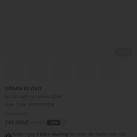
2 / 4
...
...
...
...
...
URBAN REVIVO
Áo sát nách nữ denim cổ bẻ
Style Code:
UWM850058
(0)
749,000₫
1,039,000₫
-28%
i
Nhận ngay
7 điểm thưởng
khi hoàn tất thanh toán cho