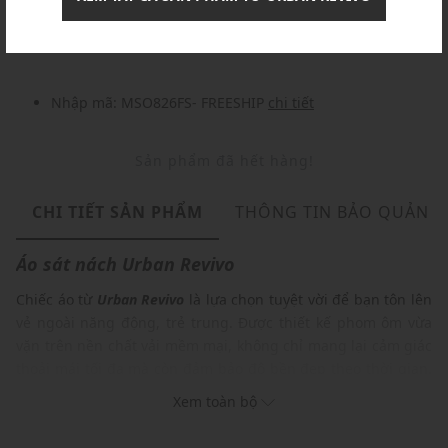
Nhập mã: MSOXINCHAO - Giảm ngay 10%
chi tiết
Nhập mã: MSO826FS- FREESHIP
chi tiết
Sản phẩm đã hết hàng!
CHI TIẾT SẢN PHẨM
THÔNG TIN BẢO QUẢN
Áo sát nách
Urban Revivo
Chiếc áo từ
Urban Revivo
là lựa chọn tuyệt vời để bạn tôn lên
vẻ ngoài năng động, trẻ trung. Được thiết kế phom ôm vừa
vặn trên nền chất vải mềm mại, không chỉ mang lại cảm giác
thoải mái tối đa mà còn đảm bảo độ bền đẹp theo thời gian.
Hãy để
Urban Revivo
đồng hành cùng bạn, tạo nên những set
Xem toàn bộ
đồ thời trang và phong cách.