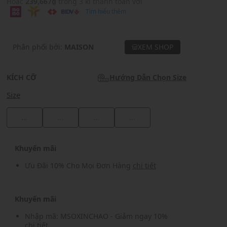
Hoặc
239,667₫
trong 3 kì thanh toán với
Tìm hiểu thêm
Phân phối bởi:
MAISON
XEM SHOP
KÍCH CỠ
Hướng Dẫn Chọn Size
Size
...
...
...
...
Khuyến mãi
Ưu Đãi 10% Cho Mọi Đơn Hàng
chi tiết
Khuyến mãi
Nhập mã: MSOXINCHAO - Giảm ngay 10%
chi tiết