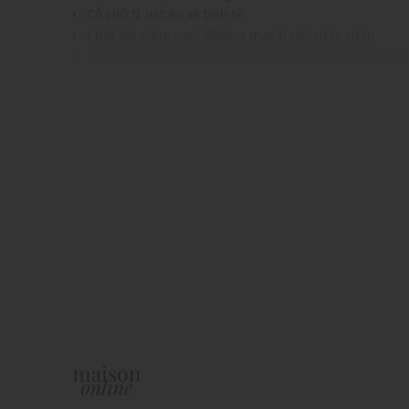
Cổ chữ V, vạt áo xẻ tinh tế
Chất vải mềm mại, đường may tỉ mỉ, chắc chắn
Màu sắc thời trang, dễ phối với nhiều trang phục k