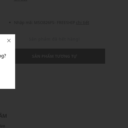
Nhập mã: MSO826FS- FREESHIP
chi tiết
Sản phẩm đã hết hàng!
ng?
SẢN PHẨM TƯƠNG TỰ
U
HẨM
ivo