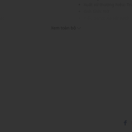
Xuất xứ thương hiệu: T
Giới tính: Nữ
hác
Kiểu dáng:
Áo sát nách
Màu sắc: Blue
Xem toàn bộ
Chất liệu: 100% Cotton
Hoạ tiết: Trơn một màu
Phom áo: Vừa vặn, thoải
Thích hợp mặc trong các d
Xu hướng theo mùa: Sử 