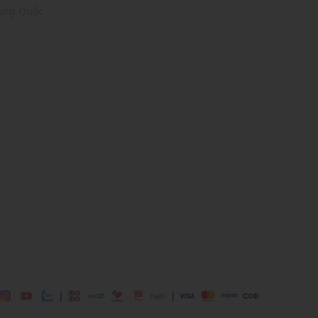
rung Quốc
 mái
ịp: Đi làm, đi học,....
dụng được tất cả các mùa trong năm
|
|