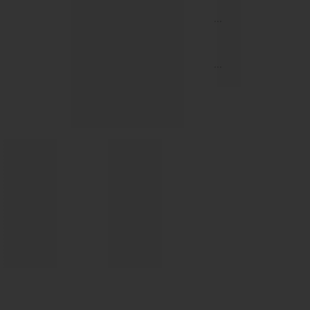
...
...