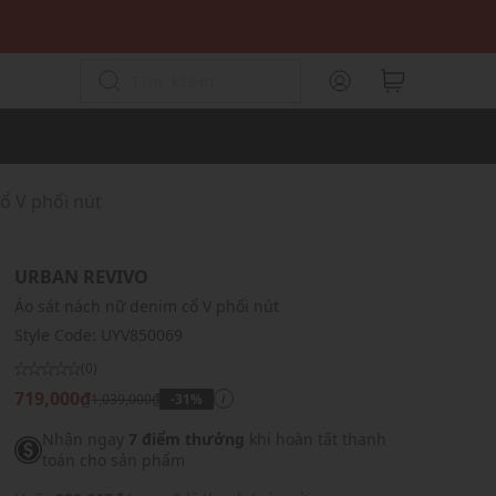
ổ V phối nút
URBAN REVIVO
Áo sát nách nữ denim cổ V phối nút
Style Code:
UYV850069
(0)
719,000₫
1,039,000₫
-31%
i
Nhận ngay
7 điểm thưởng
khi hoàn tất thanh
toán cho sản phẩm