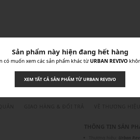
Sản phẩm này hiện đang hết hàng
n có muốn xem các sản phẩm khác từ
URBAN REVIVO
khô
XEM TẤT CẢ SẢN PHẨM TỪ URBAN REVIVO
 QUẢN
GIAO HÀNG & ĐỔI TRẢ
VỀ THƯƠNG HIỆ
THÔNG TIN SẢN P
Thương hiệu:
Urban Rev