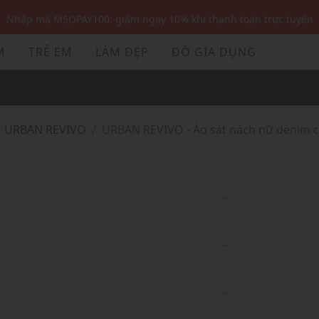
Nhập mã MSOPAY100: giảm ngay 10% khi thanh toán trực tuyến
Nhập mã: MSOXINCHAO - Giảm 10% đơn đầu cho thành viên mới!
M
TRẺ EM
LÀM ĐẸP
ĐỒ GIA DỤNG
Nhập mã MSOPAY100: giảm ngay 10% khi thanh toán trực tuyến
Nhập mã: MSOXINCHAO - Giảm 10% đơn đầu cho thành viên mới!
URBAN REVIVO
URBAN REVIVO - Áo sát nách nữ denim c
...
...
...