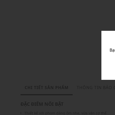
Bạ
CHI TIẾT SẢN PHẨM
THÔNG TIN BẢO
ĐẶC ĐIỂM NỔI BẬT
Thiết kế với phom dáng ôm nhẹ, vừa vặn cơ thể