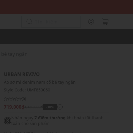
 bẻ tay ngắn
URBAN REVIVO
Áo sơ mi denim nam cổ bẻ tay ngắn
Style Code:
UMF850060
(0)
719,000₫
1,169,000₫
-38%
i
Nhận ngay
7 điểm thưởng
khi hoàn tất thanh
toán cho sản phẩm