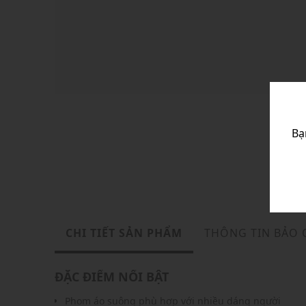
Bạ
CHI TIẾT SẢN PHẨM
THÔNG TIN BẢO
ĐẶC ĐIỂM NỔI BẬT
Phom áo suông phù hợp với nhiều dáng người