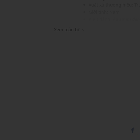
Xuất xứ thương hiệu: T
Giới tính: Nam
Kiểu dáng:
Áo sơ mi de
Màu sắc: Blue
Xem toàn bộ
Chất liệu: 60% Cotton, 4
Hoạ tiết: Trơn một màu
Phom áo: Rộng thoải má
Thích hợp mặc trong các d
Xu hướng theo mùa: Sử 