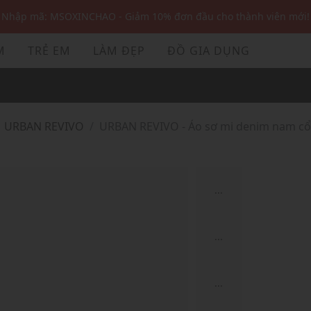
Nhập mã: MSOXINCHAO - Giảm 10% đơn đầu cho thành viên mới!
Nhập mã MSOPAY100: giảm ngay 10% khi thanh toán trực tuyến
M
TRẺ EM
LÀM ĐẸP
ĐỒ GIA DỤNG
Nhập mã: MSOXINCHAO - Giảm 10% đơn đầu cho thành viên mới!
URBAN REVIVO
URBAN REVIVO - Áo sơ mi denim nam cổ
...
...
...