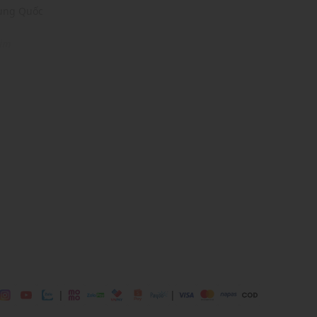
rung Quốc
nim
0% Lyocell
i
ịp: Đi làm, đi chơi,...
dụng được tất cả các mùa trong năm
|
|