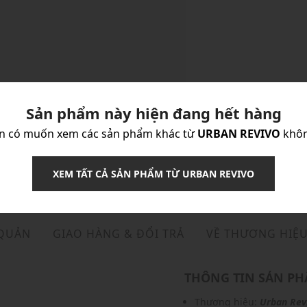
Sản phẩm này hiện đang hết hàng
n có muốn xem các sản phẩm khác từ
URBAN REVIVO
khô
XEM TẤT CẢ SẢN PHẨM TỪ URBAN REVIVO
 QUẢN
GIAO HÀNG & ĐỔI TRẢ
VỀ THƯƠNG HIỆ
THÔNG TIN SẢN P
Thương hiệu:
Urban Rev