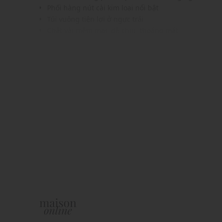
Phối hàng nút cài kim loại nổi bật
Túi vuông tiện lợi ở ngực trái
Chất vải mềm mại, dễ chịu, thoáng mát
Màu sắc dễ phối với nhiều trang phục khác