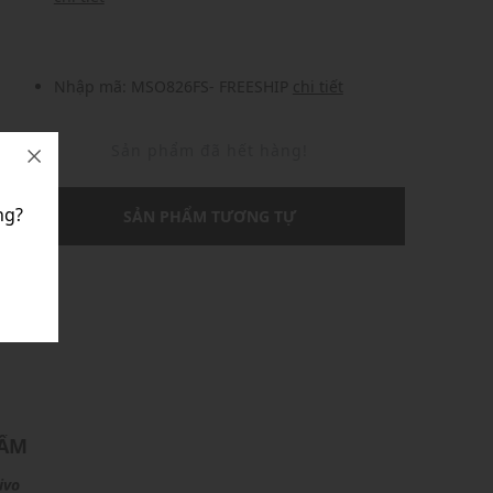
Nhập mã: MSO826FS- FREESHIP
chi tiết
Sản phẩm đã hết hàng!
ng?
SẢN PHẨM TƯƠNG TỰ
U
HẨM
ivo