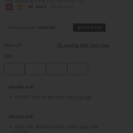
Hoặc
239,667₫
trong 3 kì thanh toán với
Tìm hiểu thêm
Phân phối bởi:
MAISON
XEM SHOP
KÍCH CỠ
Hướng Dẫn Chọn Size
Size
...
...
...
...
Khuyến mãi
Ưu Đãi 10% Cho Mọi Đơn Hàng
chi tiết
Khuyến mãi
Nhập mã: MSOXINCHAO - Giảm ngay 10%
chi tiết