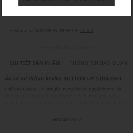
Nhập mã: MSOXINCHAO - Giảm ngay 10%
chi tiết
Nhập mã: MSO826FS- FREESHIP
chi tiết
Sản phẩm đã hết hàng!
CHI TIẾT SẢN PHẨM
THÔNG TIN BẢO QUẢN
Áo sơ mi
Urban Revivo
BUTTON UP STRAIGHT
Chiếc áo Button Up Straight mang đến vẻ ngoài thanh lịch
với thiết kế tối giản nhưng đầy tinh tế. Phom dáng suông
cùng hàng cúc cài phía trước giúp tạo nên vẻ ngoài chỉn chu,
phù hợp cho nhiều dịp khác nhau từ công sở đến dạo phố.
Chất liệu vải mềm mại, thoáng khí giúp bạn luôn cảm thấy
Xem toàn bộ
thoải mái suốt cả ngày dài. Đây là sự lựa chọn hoàn hảo cho
những chàng trai yêu thích phong cách lịch lãm, tinh tế