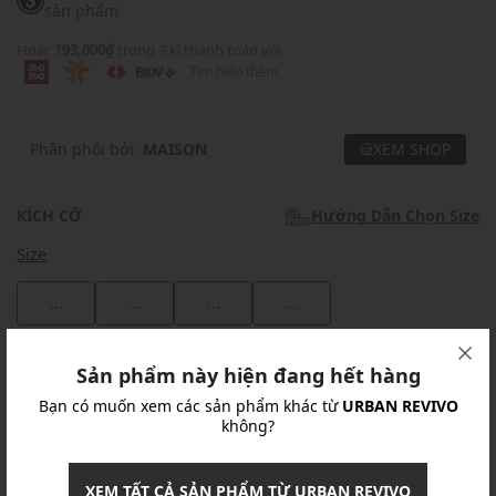
sản phẩm
Hoặc
193,000₫
trong 3 kì thanh toán với
Tìm hiểu thêm
Phân phối bởi:
MAISON
XEM SHOP
KÍCH CỠ
Hướng Dẫn Chọn Size
Size
...
...
...
...
Khuyến mãi
Sản phẩm này hiện đang hết hàng
Bạn có muốn xem các sản phẩm khác từ
URBAN REVIVO
Ưu Đãi 10% Cho Mọi Đơn Hàng
chi tiết
không?
Khuyến mãi
XEM TẤT CẢ SẢN PHẨM TỪ URBAN REVIVO