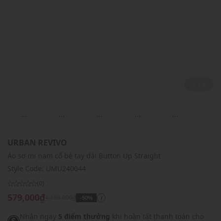
2 / 4
...
...
...
...
...
URBAN REVIVO
Áo sơ mi nam cổ bẻ tay dài Button Up Straight
Style Code:
UMU240044
(0)
579,000₫
1,169,000₫
-50%
i
Nhận ngay
5 điểm thưởng
khi hoàn tất thanh toán cho