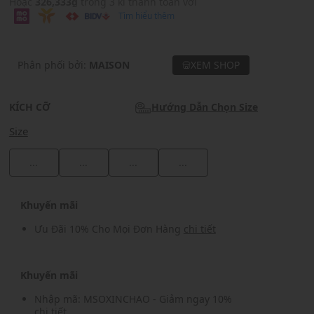
Hoặc
326,333₫
trong 3 kì thanh toán với
Tìm hiểu thêm
Phân phối bởi:
MAISON
XEM SHOP
KÍCH CỠ
Hướng Dẫn Chọn Size
Size
...
...
...
...
Khuyến mãi
Ưu Đãi 10% Cho Mọi Đơn Hàng
chi tiết
Khuyến mãi
Nhập mã: MSOXINCHAO - Giảm ngay 10%
chi tiết