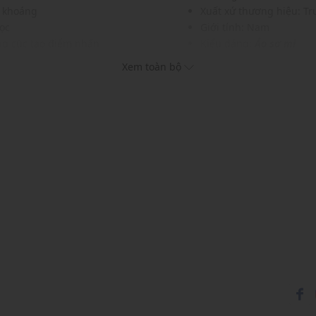
g khoáng
Xuất xứ thương hiệu: T
học
Giới tính: Nam
àng cúc tạo điểm nhấn
Kiểu dáng:
Áo sơ mi
Màu sắc: Yellow
Xem toàn bộ
ục khác nhau
Chất liệu: 100% Linen
Hình thêu: 100% Polyest
Họa tiết: Thêu hình
Thích hợp cho các dịp: Đi
Xu hướng theo mùa: Sử 