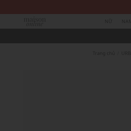
NỮ
NA
Trang chủ
UR