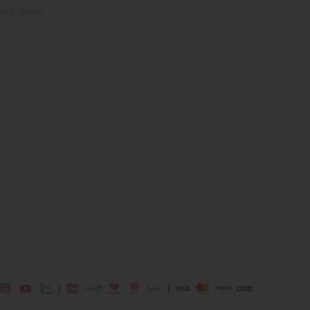
rung Quốc
er
 chơi, đi làm, đi học, nghỉ dưỡng, đi biển,...
dụng được tất cả các mùa trong năm
|
|