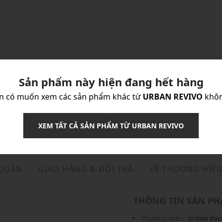
Sản phẩm này hiện đang hết hàng
n có muốn xem các sản phẩm khác từ
URBAN REVIVO
khô
XEM TẤT CẢ SẢN PHẨM TỪ URBAN REVIVO
 QUẢN
GIAO HÀNG & ĐỔI TRẢ
VỀ THƯƠNG HIỆ
THÔNG TIN SẢN P
Thương hiệu:
Urban Rev