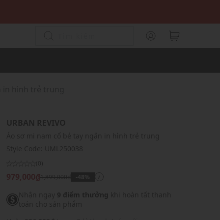
in hình trẻ trung
URBAN REVIVO
Áo sơ mi nam cổ bẻ tay ngắn in hình trẻ trung
Style Code:
UML250038
(0)
979,000₫
1,899,000₫
-48%
i
Nhận ngay
9 điểm thưởng
khi hoàn tất thanh
toán cho sản phẩm