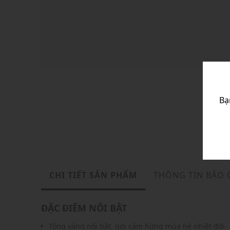
Bạ
CHI TIẾT SẢN PHẨM
THÔNG TIN BẢO
ĐẶC ĐIỂM NỔI BẬT
Tông vàng nổi bật, gợi cảm hứng mùa hè nhiệt đới