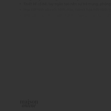
Thiết kế cổ bẻ, tay ngắn tạo nên sự trẻ trung, phón
Họa tiết tinh xảo với hình dừa, sao và họa tiết hình 
Một dải họa tiết Hy Lạp cổ điển chạy dọc hai bên h
Chất vải nhẹ, thoáng mát, đường may tỉ mỉ
Gam màu hiện đại, dễ kết hợp cùng nhiều trang ph