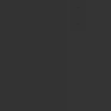
...
...