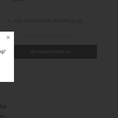
Nhập mã: MSO826FS- FREESHIP
chi tiết
Sản phẩm đã hết hàng!
ng?
SẢN PHẨM TƯƠNG TỰ
U
HẨM
ivo