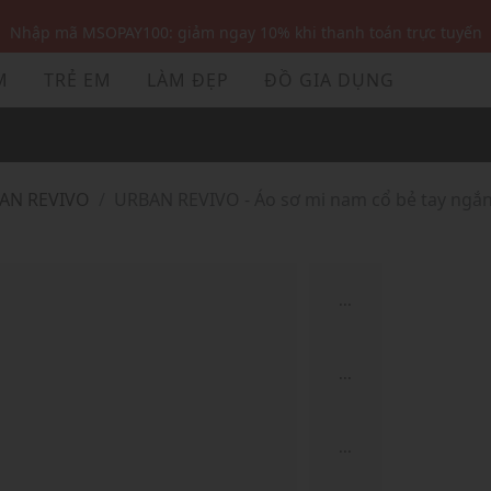
Nhập mã MSOPAY100: giảm ngay 10% khi thanh toán trực tuyến
Nhập mã: MSOXINCHAO - Giảm 10% đơn đầu cho thành viên mới!
M
TRẺ EM
LÀM ĐẸP
ĐỒ GIA DỤNG
Nhập mã MSOPAY100: giảm ngay 10% khi thanh toán trực tuyến
Nhập mã: MSOXINCHAO - Giảm 10% đơn đầu cho thành viên mới!
BAN REVIVO
URBAN REVIVO - Áo sơ mi nam cổ bẻ tay ngắn 
...
...
...