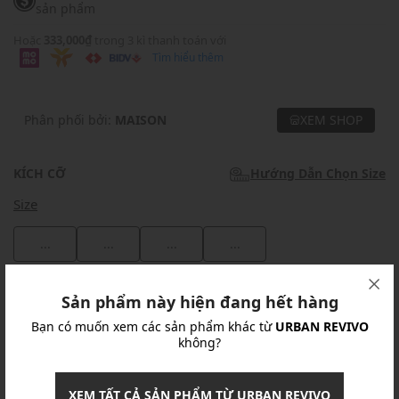
sản phẩm
Hoặc
333,000₫
trong 3 kì thanh toán với
Tìm hiểu thêm
Phân phối bởi:
MAISON
XEM SHOP
KÍCH CỠ
Hướng Dẫn Chọn Size
Size
...
...
...
...
Khuyến mãi
Sản phẩm này hiện đang hết hàng
Bạn có muốn xem các sản phẩm khác từ
URBAN REVIVO
Ưu Đãi 10% Cho Mọi Đơn Hàng
chi tiết
không?
Khuyến mãi
XEM TẤT CẢ SẢN PHẨM TỪ URBAN REVIVO