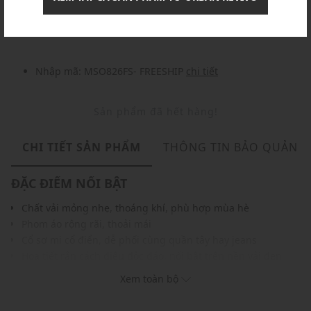
Nhập mã: MSOXINCHAO - Giảm ngay 10%
chi tiết
Nhập mã: MSO826FS- FREESHIP
chi tiết
Sản phẩm đã hết hàng!
CHI TIẾT SẢN PHẨM
THÔNG TIN BẢO QUẢN
ĐẶC ĐIỂM NỔI BẬT
Chất vải mỏng nhẹ, thoáng khí, phù hợp mùa hè
Phom áo rộng rãi, thoải mái
Cổ sơ mi cổ điển, dễ phối cùng quần tây hay jeans
Họa tiết rắn cách điệu độc đáo, nổi bật trên nền vải đen
Dễ dàng tạo phong cách cá tính và nổi bật
Xem toàn bộ
Màu sắc dễ phối với nhiều trang phục, phụ kiện
THÔNG TIN SẢN PHẨM