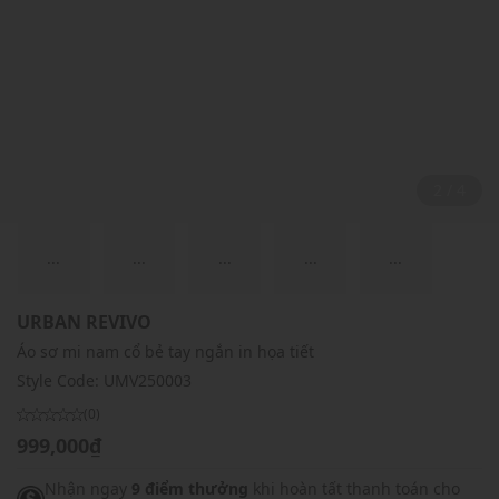
2 / 4
...
...
...
...
...
URBAN REVIVO
Áo sơ mi nam cổ bẻ tay ngắn in họa tiết
Style Code:
UMV250003
(0)
999,000₫
Nhận ngay
9 điểm thưởng
khi hoàn tất thanh toán cho