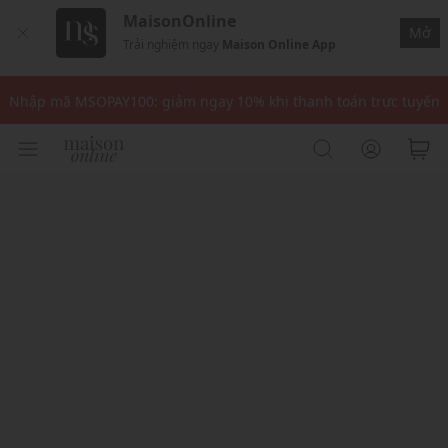
MaisonOnline
Mở
Trải nghiệm ngay
Maison Online App
Nhập mã: MSOXINCHAO - Giảm 10% đơn đầu cho thành viên mới!
Nhập mã MSOPAY100: giảm ngay 10% khi thanh toán trực tuyến
Nhập mã: MSOXINCHAO - Giảm 10% đơn đầu cho thành viên mới!
Nhập mã MSOPAY100: giảm ngay 10% khi thanh toán trực tuyến
Nhập mã: MSOXINCHAO - Giảm 10% đơn đầu cho thành viên mới!