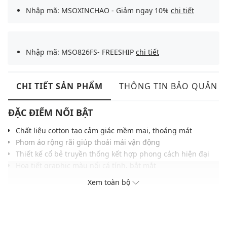
Nhập mã: MSOXINCHAO - Giảm ngay 10%
chi tiết
Nhập mã: MSO826FS- FREESHIP
chi tiết
CHI TIẾT SẢN PHẨM
THÔNG TIN BẢO QUẢN
ĐẶC ĐIỂM NỔI BẬT
Chất liệu cotton tạo cảm giác mềm mại, thoáng mát
Phom áo rộng rãi giúp thoải mái vận động
Thiết kế cổ bẻ truyền thống kết hợp phong cách hiện đại
Họa tiết graphic màu nổi cá tính, bắt mắt
Màu sắc dễ phối với nhiều trang phục, phụ kiện
Xem toàn bộ
THÔNG TIN SẢN PHẨM
Thương hiệu:
Urban Revivo
Xuất xứ thương hiệu: Trung Quốc