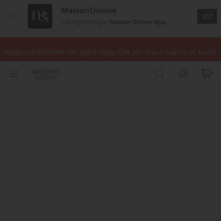
MaisonOnline
Mở
Trải nghiệm ngay
Maison Online App
Nhập mã: MSOXINCHAO - Giảm 10% đơn đầu cho thành viên mới!
Nhập mã MSOPAY100: giảm ngay 10% khi thanh toán trực tuyến
Nhập mã: MSOXINCHAO - Giảm 10% đơn đầu cho thành viên mới!
Nhập mã MSOPAY100: giảm ngay 10% khi thanh toán trực tuyến
Nhập mã: MSOXINCHAO - Giảm 10% đơn đầu cho thành viên mới!