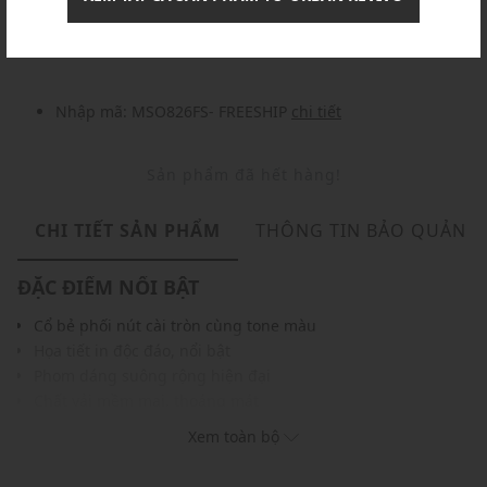
Nhập mã: MSOXINCHAO - Giảm ngay 10%
chi tiết
Nhập mã: MSO826FS- FREESHIP
chi tiết
Sản phẩm đã hết hàng!
CHI TIẾT SẢN PHẨM
THÔNG TIN BẢO QUẢN
ĐẶC ĐIỂM NỔI BẬT
Cổ bẻ phối nút cài tròn cùng tone màu
Họa tiết in độc đáo, nổi bật
Phom dáng suông rộng hiện đại
Chất vải mềm mại, thoáng mát
Màu sắc thời trang, dễ phối với nhiều trang phục khác
Xem toàn bộ
THÔNG TIN SẢN PHẨM