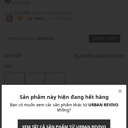
sản phẩm
Hoặc
273,000₫
trong 3 kì thanh toán với
Tìm hiểu thêm
Phân phối bởi:
MAISON
XEM SHOP
KÍCH CỠ
Hướng Dẫn Chọn Size
Size
...
...
...
Khuyến mãi
Sản phẩm này hiện đang hết hàng
Bạn có muốn xem các sản phẩm khác từ
URBAN REVIVO
Ưu Đãi 10% Cho Mọi Đơn Hàng
chi tiết
không?
Khuyến mãi
XEM TẤT CẢ SẢN PHẨM TỪ URBAN REVIVO