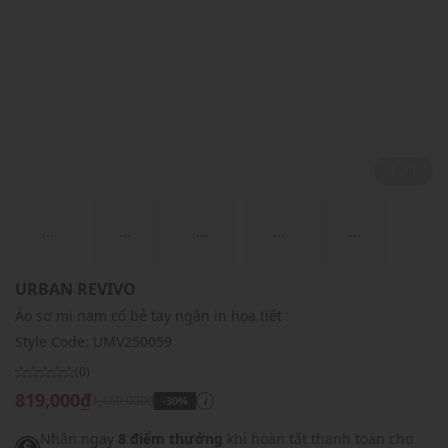
1 / 1
...
...
...
...
...
URBAN REVIVO
Áo sơ mi nam cổ bẻ tay ngắn in họa tiết
Style Code:
UMV250059
(0)
819,000₫
1,169,000₫
-30%
i
Nhận ngay
8 điểm thưởng
khi hoàn tất thanh toán cho