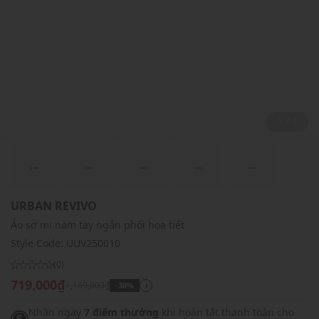
1 / 1
...
...
...
...
...
URBAN REVIVO
Áo sơ mi nam tay ngắn phối họa tiết
Style Code:
UUV250010
(0)
719,000₫
1,169,000₫
-38%
i
Nhận ngay
7 điểm thưởng
khi hoàn tất thanh toán cho