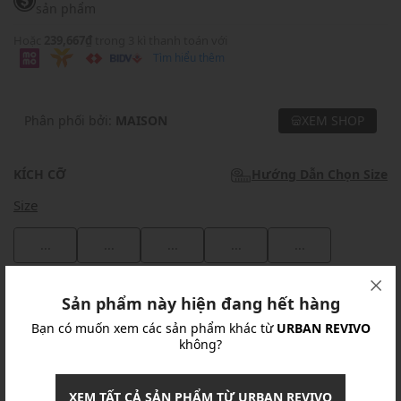
sản phẩm
Hoặc
239,667₫
trong 3 kì thanh toán với
Tìm hiểu thêm
Phân phối bởi:
MAISON
XEM SHOP
KÍCH CỠ
Hướng Dẫn Chọn Size
Size
...
...
...
...
...
Khuyến mãi
Sản phẩm này hiện đang hết hàng
Bạn có muốn xem các sản phẩm khác từ
URBAN REVIVO
Ưu Đãi 10% Cho Mọi Đơn Hàng
chi tiết
không?
Khuyến mãi
XEM TẤT CẢ SẢN PHẨM TỪ URBAN REVIVO