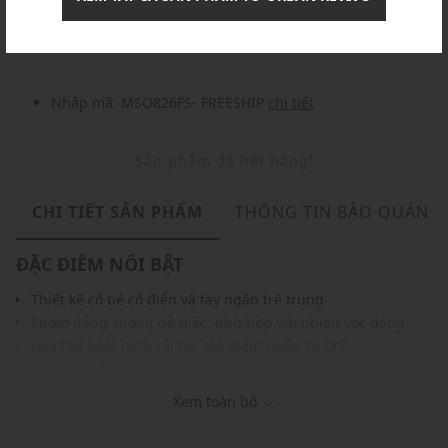
Nhập mã: MSOXINCHAO - Giảm ngay 10%
chi tiết
Nhập mã: MSO826FS- FREESHIP
chi tiết
Sản phẩm đã hết hàng!
CHI TIẾT SẢN PHẨM
THÔNG TIN BẢO QUẢN
ĐẶC ĐIỂM NỔI BẬT
Thiết kế cổ bẻ cổ điển và tay ngắn trẻ trung
Phom dáng suông dễ mặc, phù hợp với nhiều vóc dáng
Họa tiết hoạt hình rải rác tạo điểm nhấn cá tính
Túi vuông bên ngực áo tiện lợi
Chất vải nhẹ, thoáng khí, mang lại cảm giác thoải mái
Xem toàn bộ
Màu sắc thời trang, dễ phối với nhiều trang phục khác
THÔNG TIN SẢN PHẨM