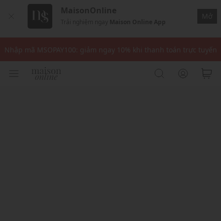
MaisonOnline
Mở
Trải nghiệm ngay
Maison Online App
Nhập mã: MSOXINCHAO - Giảm 10% đơn đầu cho thành viên mới!
Nhập mã MSOPAY100: giảm ngay 10% khi thanh toán trực tuyến
Nhập mã: MSOXINCHAO - Giảm 10% đơn đầu cho thành viên mới!
Nhập mã MSOPAY100: giảm ngay 10% khi thanh toán trực tuyến
Nhập mã: MSOXINCHAO - Giảm 10% đơn đầu cho thành viên mới!