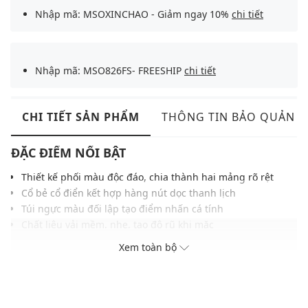
Nhập mã: MSOXINCHAO - Giảm ngay 10%
chi tiết
Nhập mã: MSO826FS- FREESHIP
chi tiết
CHI TIẾT SẢN PHẨM
THÔNG TIN BẢO QUẢN
ĐẶC ĐIỂM NỔI BẬT
Thiết kế phối màu độc đáo, chia thành hai mảng rõ rệt
Cổ bẻ cổ điển kết hợp hàng nút dọc thanh lịch
Túi ngực màu đối lập tạo điểm nhấn cá tính
Chất liệu vải mềm, nhẹ, tạo độ rũ khi mặc
Màu sắc thời trang, dễ phối với nhiều trang phục khác
Xem toàn bộ
THÔNG TIN SẢN PHẨM
Thương hiệu:
Urban Revivo
Xuất xứ thương hiệu: Trung Quốc