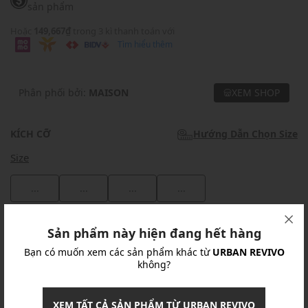
sản phẩm
Hoặc
149,667₫
trong 3 kì thanh toán với
Tìm hiểu thêm
Phân phối bởi:
MAISON
XEM SHOP
KÍCH CỠ
Hướng Dẫn Chọn Size
Size
...
...
...
...
Khuyến mãi
Sản phẩm này hiện đang hết hàng
Bạn có muốn xem các sản phẩm khác từ
URBAN REVIVO
Ưu Đãi 10% Cho Mọi Đơn Hàng
chi tiết
không?
Khuyến mãi
XEM TẤT CẢ SẢN PHẨM TỪ URBAN REVIVO