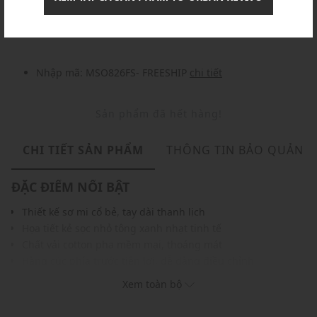
Nhập mã: MSOXINCHAO - Giảm ngay 10%
chi tiết
Nhập mã: MSO826FS- FREESHIP
chi tiết
Sản phẩm đã hết hàng!
CHI TIẾT SẢN PHẨM
THÔNG TIN BẢO QUẢN
ĐẶC ĐIỂM NỔI BẬT
Thiết kế sơ mi cổ bẻ, tay dài thanh lịch
Họa tiết kẻ sọc nhỏ tông xanh nhạt tinh tế
Chất vải cotton pha mềm mại, thoáng mát
Hàng cúc phía trước tiện lợi, dễ dàng điều chỉnh
Đường may tỉ mỉ, chắc chắn
Xem toàn bộ
Dễ phối cùng nhiều kiểu quần và chân váy
THÔNG TIN SẢN PHẨM