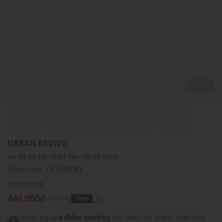
2 / 4
...
...
...
...
...
URBAN REVIVO
Áo sơ mi nữ cổ bẻ tay dài kẻ caro
Style Code:
UYY250081
(0)
449,000₫
699,000₫
-36%
i
Nhận ngay
4 điểm thưởng
khi hoàn tất thanh toán cho