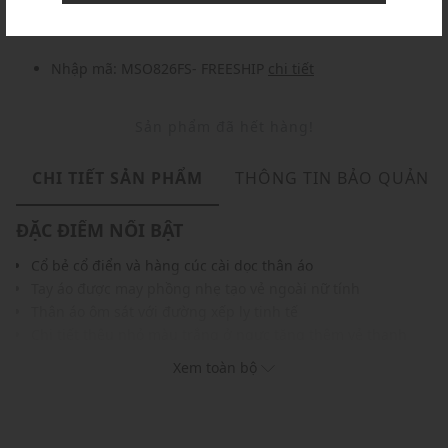
Nhập mã: MSO826FS- FREESHIP
chi tiết
Sản phẩm đã hết hàng!
CHI TIẾT SẢN PHẨM
THÔNG TIN BẢO QUẢN
ĐẶC ĐIỂM NỔI BẬT
Cổ bẻ cổ điển và hàng cúc cài dọc thân áo
Tay áo được may phồng nhẹ tạo vẻ ngoài nữ tính
Thân áo ôm sát với đường xếp ly tinh tế
Chi tiết thêu nhỏ màu trắng ở ngực tăng thêm vẻ thanh
lịch
Xem toàn bộ
Chất liệu thoáng mát, mang lại cảm giác dễ chịu khi mặc
Màu sắc thời trang, dễ phối với nhiều trang phục khác
THÔNG TIN SẢN PHẨM