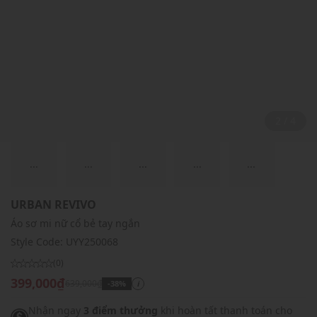
2 / 4
...
...
...
...
...
URBAN REVIVO
Áo sơ mi nữ cổ bẻ tay ngắn
Style Code:
UYY250068
(0)
399,000₫
639,000₫
-38%
i
Nhận ngay
3 điểm thưởng
khi hoàn tất thanh toán cho