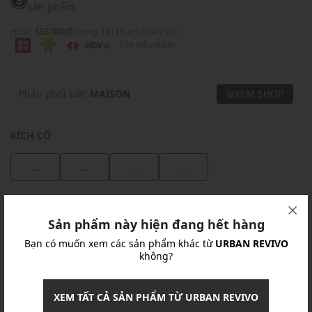
sản phẩm
Hoặc
133,000₫
trong 3 kì thanh toán với
Tìm hiểu thêm
Phân phối bởi:
MAISON
XEM SHOP
KÍCH CỠ
...
...
...
...
Khuyến mãi
Sản phẩm này hiện đang hết hàng
Ưu Đãi 10% Cho Mọi Đơn Hàng
chi tiết
Bạn có muốn xem các sản phẩm khác từ
URBAN REVIVO
không?
Khuyến mãi
XEM TẤT CẢ SẢN PHẨM TỪ URBAN REVIVO
Nhập mã: MSOXINCHAO - Giảm ngay 10%
chi tiết