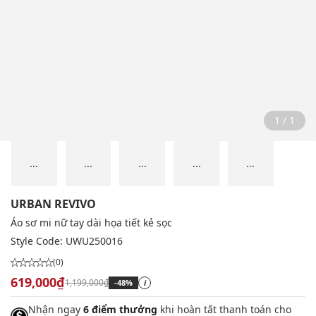
1 / 1
...
...
...
...
...
URBAN REVIVO
Áo sơ mi nữ tay dài họa tiết kẻ sọc
Style Code:
UWU250016
(0)
619,000₫
1,199,000₫
-48%
i
Nhận ngay
6 điểm thưởng
khi hoàn tất thanh toán cho