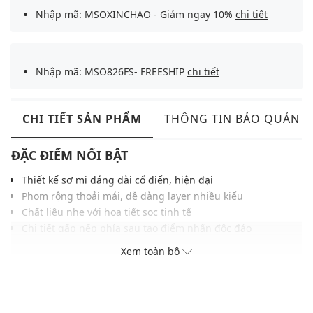
Nhập mã: MSOXINCHAO - Giảm ngay 10%
chi tiết
Nhập mã: MSO826FS- FREESHIP
chi tiết
CHI TIẾT SẢN PHẨM
THÔNG TIN BẢO QUẢN
ĐẶC ĐIỂM NỔI BẬT
Thiết kế sơ mi dáng dài cổ điển, hiện đại
Phom rộng thoải mái, dễ dàng layer nhiều kiểu
Chất liệu nhẹ với họa tiết sọc tinh tế
Chi tiết gấp nếp phía sau tạo điểm nhấn độc đáo
Màu trắng thanh lịch, dễ kết hợp quần jean, chân váy
Xem toàn bộ
THÔNG TIN SẢN PHẨM
Thương hiệu:
Urban Revivo
Xuất xứ thương hiệu: Trung Quốc