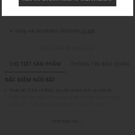
Nhập mã: MSOXINCHAO - Giảm ngay 10%
chi tiết
Nhập mã: MSO826FS- FREESHIP
chi tiết
Sản phẩm đã hết hàng!
CHI TIẾT SẢN PHẨM
THÔNG TIN BẢO QUẢN
ĐẶC ĐIỂM NỔI BẬT
Thiết kế cổ bẻ cổ điển, tay dài thanh lịch và tinh tế
Chất liệu ren thêu nổi mang lại vẻ nữ tính, sang trọng
Hàng cúc giữa tối giản tạo điểm nhấn nhẹ nhàng
Tông trắng tinh khôi giúp tổng thể trở nên thanh thoát
Đường may chắc chắn đảm bảo độ bền và tính thẩm mỹ
Xem toàn bộ
Phom suông thoải mái, dễ phối với chân váy, quần âu hoặc
jeans