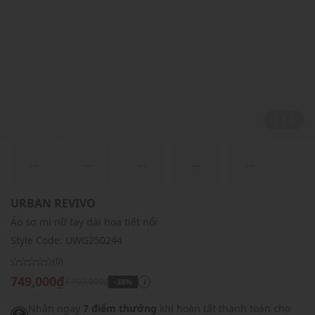
1 / 1
...
...
...
...
...
URBAN REVIVO
Áo sơ mi nữ tay dài họa tiết nổi
Style Code:
UWG250244
(0)
749,000₫
1,199,000₫
-38%
i
Nhận ngay
7 điểm thưởng
khi hoàn tất thanh toán cho