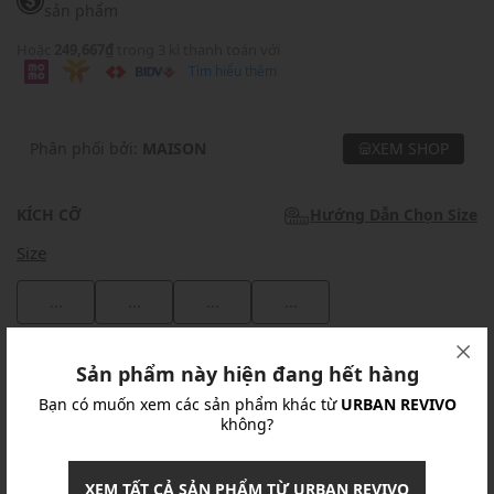
sản phẩm
Hoặc
249,667₫
trong 3 kì thanh toán với
Tìm hiểu thêm
Phân phối bởi:
MAISON
XEM SHOP
KÍCH CỠ
Hướng Dẫn Chọn Size
Size
...
...
...
...
Khuyến mãi
Sản phẩm này hiện đang hết hàng
Bạn có muốn xem các sản phẩm khác từ
URBAN REVIVO
Ưu Đãi 10% Cho Mọi Đơn Hàng
chi tiết
không?
Khuyến mãi
XEM TẤT CẢ SẢN PHẨM TỪ URBAN REVIVO