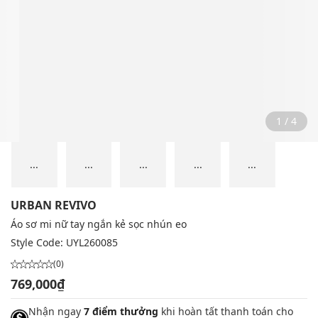
2 / 4
...
...
...
...
...
URBAN REVIVO
Áo sơ mi nữ tay ngắn kẻ sọc nhún eo
Style Code:
UYL260085
(0)
769,000₫
Nhận ngay
7 điểm thưởng
khi hoàn tất thanh toán cho