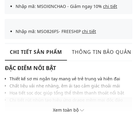
Nhập mã: MSOXINCHAO - Giảm ngay 10%
chi tiết
Nhập mã: MSO826FS- FREESHIP
chi tiết
CHI TIẾT SẢN PHẨM
THÔNG TIN BẢO QUẢN
ĐẶC ĐIỂM NỔI BẬT
Thiết kế sơ mi ngắn tay mang vẻ trẻ trung và hiện đại
Chất liệu vải nhẹ nhàng, êm ái tạo cảm giác thoải mái
Họa tiết sọc dọc giúp tổng thể thêm thanh thoát nổi bật
Chi tiết rút nhún tạo hiệu ứng drape mềm mại độc đáo
Cổ Peter Pan bo viền mang nét nữ tính và duyên dáng
Xem toàn bộ
Gam màu tươi sáng tạo điểm nhấn ngọt ngào trẻ trung
Phù hợp phối cùng chân váy, quần short hoặc jeans
THÔNG TIN SẢN PHẨM