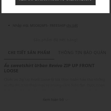
Nhập mã: MSOXINCHAO - Giảm ngay 10%
chi tiết
Nhập mã: MSO826FS- FREESHIP
chi tiết
Sản phẩm đã hết hàng!
CHI TIẾT SẢN PHẨM
THÔNG TIN BẢO QUẢN
Áo sweatshirt
Urban Revivo
ZIP UP FRONT
LOOSE
Chiếc áo Zip Up Front Loose là lựa chọn hoàn hảo cho những
ai yêu thích sự thoải mái và phong cách hiện đại. Được hoàn
thiện từ chất liệu dày dặn, mềm mại, tạo cảm giác ấm áp
nhưng vẫn thoáng mát, thích hợp cho những ngày se lạnh,
Xem toàn bộ
điểm nhấn của item này là chi tiết khóa kéo trước mang lại sự
năng động và cá tính. Đây là món đồ không thể thiếu trong