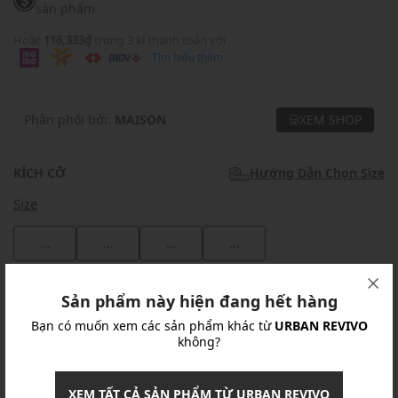
sản phẩm
Hoặc
116,333₫
trong 3 kì thanh toán với
Tìm hiểu thêm
Phân phối bởi:
MAISON
XEM SHOP
KÍCH CỠ
Hướng Dẫn Chọn Size
Size
...
...
...
...
Khuyến mãi
Sản phẩm này hiện đang hết hàng
Bạn có muốn xem các sản phẩm khác từ
URBAN REVIVO
Ưu Đãi 10% Cho Mọi Đơn Hàng
chi tiết
không?
Khuyến mãi
XEM TẤT CẢ SẢN PHẨM TỪ URBAN REVIVO