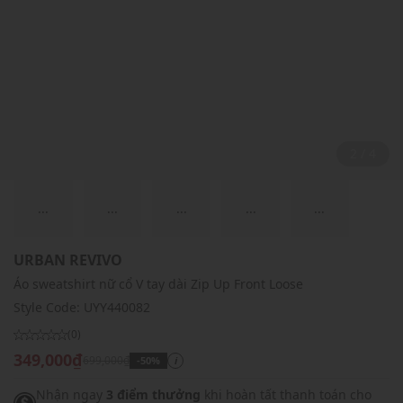
2 / 4
...
...
...
...
...
URBAN REVIVO
Áo sweatshirt nữ cổ V tay dài Zip Up Front Loose
Style Code:
UYY440082
(0)
349,000₫
699,000₫
-50%
i
Nhận ngay
3 điểm thưởng
khi hoàn tất thanh toán cho