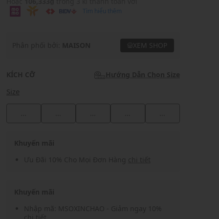
Hoặc
106,333₫
trong 3 kì thanh toán với
Tìm hiểu thêm
Phân phối bởi:
MAISON
XEM SHOP
KÍCH CỠ
Hướng Dẫn Chọn Size
Size
...
...
...
...
...
Khuyến mãi
Ưu Đãi 10% Cho Mọi Đơn Hàng
chi tiết
Khuyến mãi
Nhập mã: MSOXINCHAO - Giảm ngay 10%
chi tiết