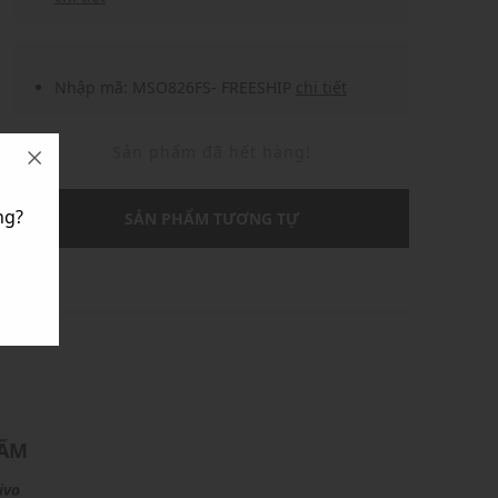
Nhập mã: MSO826FS- FREESHIP
chi tiết
Sản phẩm đã hết hàng!
ng?
SẢN PHẨM TƯƠNG TỰ
U
HẨM
ivo