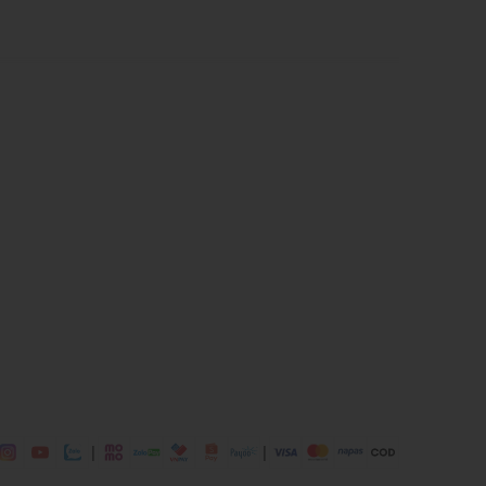
ái
ịp: Đi chơi, đi làm,....
dụng được tất cả các mùa trong năm
|
|