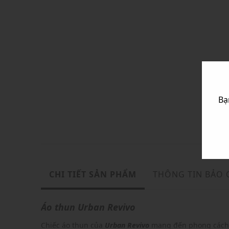
Bạ
CHI TIẾT SẢN PHẨM
THÔNG TIN BẢO
Áo thun
Urban Revivo
Chiếc áo thun của
Urban Revivo
mang đến phong cách t