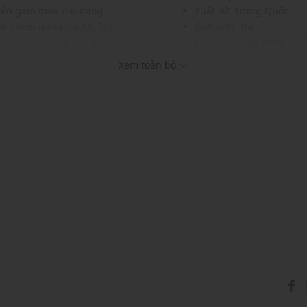
trên gam màu dịu dàng.
Xuất xứ: Trung Quốc
ới nhiều dáng người, tạo
Giới tính: Nữ
ợp cho các buổi dạo phố,
Kiểu dáng:
Áo thun
i sự tiện dụng và năng
Màu sắc: Pinky Purple
Xem toàn bộ
Chất liệu: TBC
Lớp lót: TBC
Hoạ tiết: Trơn một màu
Cổ tròn, tay ngắn
Phom áo: Rộng, thoải m
Thích hợp mặc trong các d
Xu hướng theo mùa: Sử 
c và phụ kiện