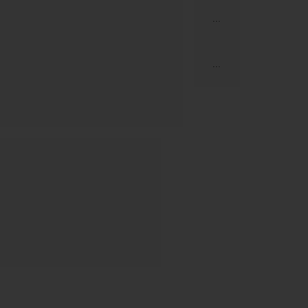
...
...