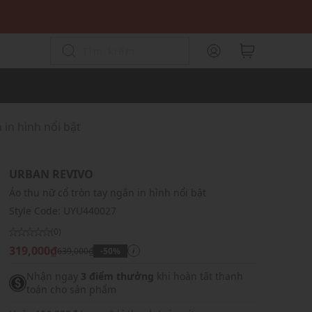
 in hình nổi bật
URBAN REVIVO
Áo thu nữ cổ tròn tay ngắn in hình nổi bật
Style Code:
UYU440027
(0)
319,000₫
639,000₫
-50%
i
Nhận ngay
3 điểm thưởng
khi hoàn tất thanh
toán cho sản phẩm