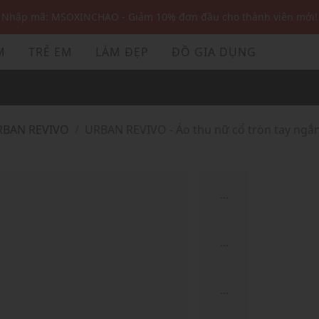
Nhập mã: MSOXINCHAO - Giảm 10% đơn đầu cho thành viên mới!
Nhập mã MSOPAY100: giảm ngay 10% khi thanh toán trực tuyến
M
TRẺ EM
LÀM ĐẸP
ĐỒ GIA DỤNG
Nhập mã: MSOXINCHAO - Giảm 10% đơn đầu cho thành viên mới!
URBAN REVIVO
URBAN REVIVO - Áo thu nữ cổ tròn tay ngắn
...
...
...