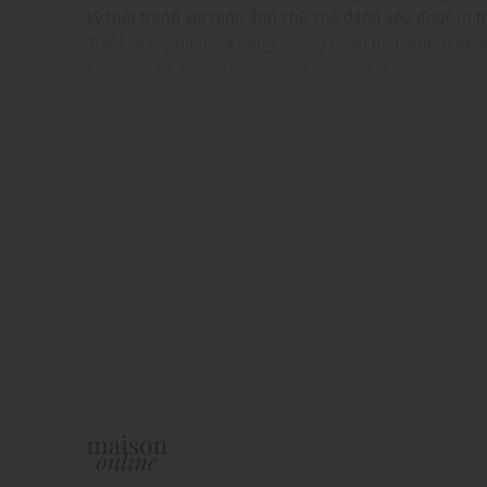
kỳ thời trang với hình ảnh chú chó đáng yêu được in 
Thiết kế tay ngắn và dáng suông thoải mái, phù hợp v
cảm giác dễ chịu suốt cả ngày dài. Đây là item thích h
đi chơi cùng bạn bè hay thậm chí là mặc nhà, mang lạ
động.
ĐẶC ĐIỂM NỔI BẬT
Kiểu dáng áo thun phom suông thời trang
Cổ tròn, tay ngắn trẻ trung
Thiết kế hình in dễ thương nổi bật ở mặt trước
Chất vải cao cấp, mềm mịn, thoáng mát
Gam màu hiện đại dễ dàng phối với nhiều trang phụ