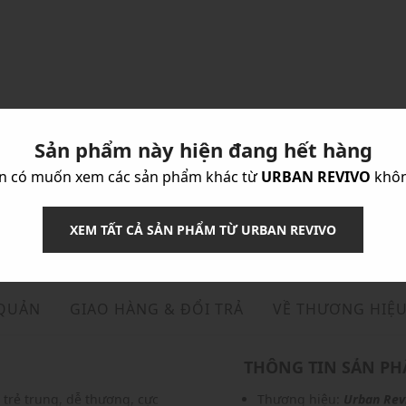
Sản phẩm này hiện đang hết hàng
n có muốn xem các sản phẩm khác từ
URBAN REVIVO
khô
XEM TẤT CẢ SẢN PHẨM TỪ URBAN REVIVO
 QUẢN
GIAO HÀNG & ĐỔI TRẢ
VỀ THƯƠNG HIỆ
THÔNG TIN SẢN P
rẻ trung, dễ thương, cực
Thương hiệu:
Urban Rev