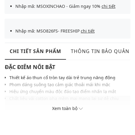
Nhập mã: MSOXINCHAO - Giảm ngay 10%
chi tiết
Nhập mã: MSO826FS- FREESHIP
chi tiết
CHI TIẾT SẢN PHẨM
THÔNG TIN BẢO QUẢN
ĐẶC ĐIỂM NỔI BẬT
Thiết kế áo thun cổ tròn tay dài trẻ trung năng động
Phom dáng suông tạo cảm giác thoải mái khi mặc
Hiệu ứng chuyển màu độc đáo tạo điểm nhấn lạ mắt
Chất liệu vải cotton pha mềm mại mang lại sự dễ chịu
Bề mặt thoáng mát hỗ trợ thấm hút mồ hôi hiệu quả
Xem toàn bộ
Gam màu hiện đại phù hợp nhiều kiểu phong cách
Dễ phối cùng các kiểu quần tây, ống rộng hoặc jeans
THÔNG TIN SẢN PHẨM